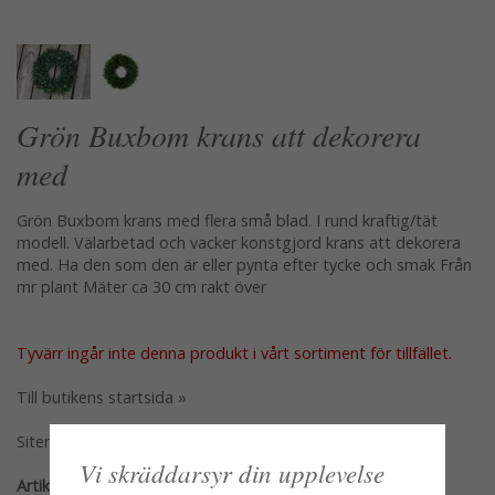
Grön Buxbom krans att dekorera
med
Grön Buxbom krans med flera små blad. I rund kraftig/tät
modell. Välarbetad och vacker konstgjord krans att dekorera
med. Ha den som den är eller pynta efter tycke och smak Från
mr plant Mäter ca 30 cm rakt över
Tyvärr ingår inte denna produkt i vårt sortiment för tillfället.
Till butikens startsida »
Sitemap »
Vi skräddarsyr din upplevelse
Artikelnummer: