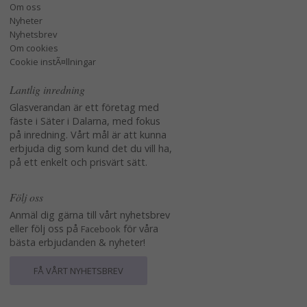
Om oss
Nyheter
Nyhetsbrev
Om cookies
Cookie instÃ¤llningar
Lantlig inredning
Glasverandan är ett företag med
fäste i Säter i Dalarna, med fokus
på inredning. Vårt mål är att kunna
erbjuda dig som kund det du vill ha,
på ett enkelt och prisvärt sätt.
Följ oss
Anmäl dig gärna till vårt nyhetsbrev
eller följ oss på
för våra
Facebook
bästa erbjudanden & nyheter!
FÅ VÅRT NYHETSBREV