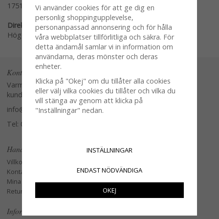
1751-01
Vi använder cookies för att ge dig en
personlig shoppingupplevelse,
Direktlänk:
personanpassad annonsering och för hålla
Högerklicka och kopiera adressen
våra webbplatser tillförlitliga och säkra. För
detta ändamål samlar vi in information om
användarna, deras mönster och deras
enheter.
Kontakta oss
Klicka på "Okej" om du tillåter alla cookies
Varmt välkommen att kontakta vår
eller välj vilka cookies du tillåter och vilka du
kundtjänst.
vill stänga av genom att klicka på
info@glasverandan.se
"Inställningar" nedan.
Tel: 079-3495968
Handla
INSTÄLLNINGAR
Villkor
ENDAST NÖDVÄNDIGA
Kontakta oss
Mina favoriter
OKEJ
Retur och Reklamation
Information