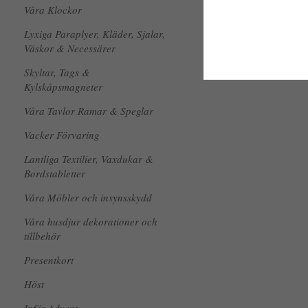
Våra Klockor
Lyxiga Paraplyer, Kläder, Sjalar,
Väskor & Necessärer
Skyltar, Tags &
Kylskåpsmagneter
Våra Tavlor Ramar & Speglar
Vacker Förvaring
Lantliga Textilier, Vaxdukar &
Bordstabletter
Våra Möbler och insynsskydd
Våra husdjur dekorationer och
tillbehör
Presentkort
Höst