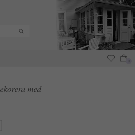
0
 dekorera med