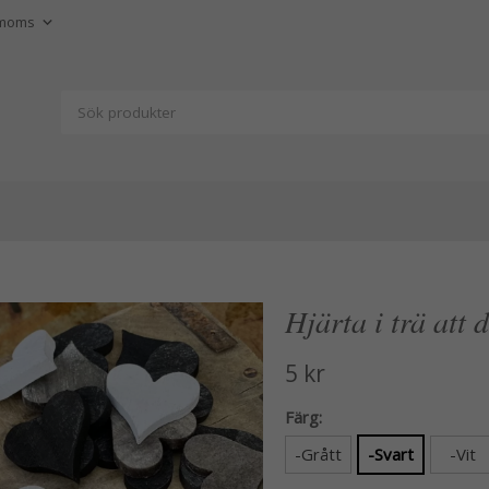
Hjärta i trä att
5 kr
Färg:
-Grått
-Svart
-Vit