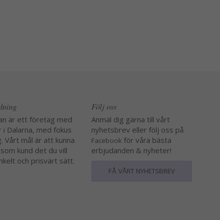
edning
Följ oss
an är ett företag med
Anmäl dig gärna till vårt
r i Dalarna, med fokus
nyhetsbrev eller följ oss på
. Vårt mål är att kunna
för våra bästa
Facebook
 som kund det du vill
erbjudanden & nyheter!
nkelt och prisvärt sätt.
FÅ VÅRT NYHETSBREV