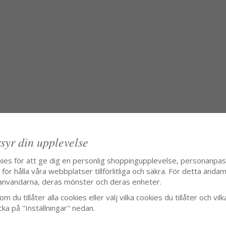
syr din upplevelse
kies för att ge dig en personlig shoppingupplevelse, personanpa
ör hålla våra webbplatser tillförlitliga och säkra. För detta ändamå
användarna, deras mönster och deras enheter.
m du tillåter alla cookies eller välj vilka cookies du tillåter och vilk
cka på "Inställningar" nedan.