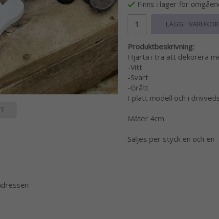
Finns i lager för omgåe
LÄGG I VARUKO
Produktbeskrivning:
Hjärta i trä att dekorera me
-Vitt
-Svart
-Grått
I platt modell och i drivved
T
Mäter 4cm
Säljes per styck en och en
 adressen