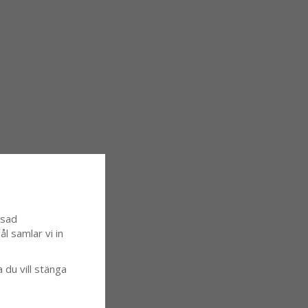
ssad
l samlar vi in
a du vill stänga