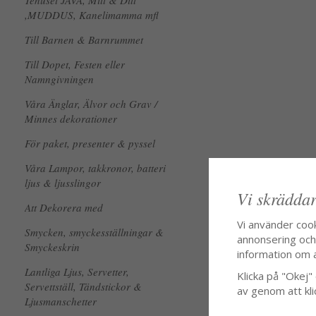
Tehuset JAVA, Mitt & Ditt
,MUDDUS, Kanelimamma mfl
Till Barnen & Barnrummet
Till Dopet, Festen eller
Namngivningen
Våra Änglar, Älvor och Grav /
Minnes dekorationer
För paket, presenter & pyssel
Våra Lampor, takkronor, batteri
ljus & ljusslingor
Vi skräddar
Att Dekorera med
Vi använder coo
Smycken, smyckesställningar &
annonsering och f
Smyckeskrin
information om 
Lantliga Ljus, Servetter,
Klicka på "Okej" o
Servettställ, Tändstickor &
av genom att kli
Ljusmanschetter