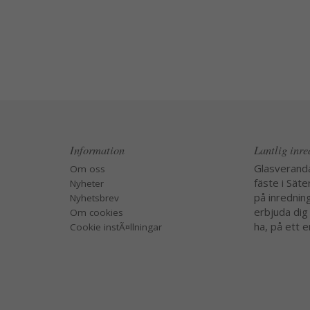
Information
Lantlig inr
Glasverand
Om oss
fäste i Säte
Nyheter
på inredning
Nyhetsbrev
erbjuda dig
Om cookies
ha, på ett e
Cookie instÃ¤llningar