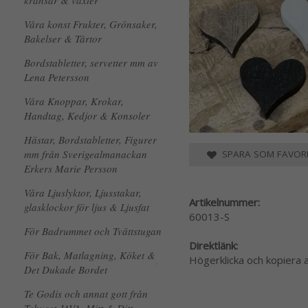
kransar & växter
Våra konst Frukter, Grönsaker,
Bakelser & Tårtor
Bordstabletter, servetter mm av
Lena Petersson
Våra Knoppar, Krokar,
Handtag, Kedjor & Konsoler
Hästar, Bordstabletter, Figurer
mm från Sverigealmanackan
SPARA SOM FAVORI
Erkers Marie Persson
Våra Ljuslyktor, Ljusstakar,
Artikelnummer:
glasklockor för ljus & Ljusfat
60013-S
För Badrummet och Tvättstugan
Direktlänk:
För Bak, Matlagning, Köket &
Högerklicka och kopiera
Det Dukade Bordet
Te Godis och annat gott från