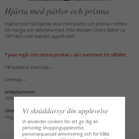
Hjärta med pärlor och prisma
Hjärta med två hjärtan virat med pärlor och prisma i mitten.
Att hänga och dekorera med. Från Madam Stoltz Mäter ca
19*14cm utan bandet upptill mätt
Tyvärr ingår inte denna produkt i vårt sortiment för tillfället.
Till butikens startsida »
Sitemap »
Artikelnummer:
2970
Vi skräddarsyr din upplevelse
Direktlänk:
Högerklicka och kopiera adressen
Vi använder cookies för att ge dig en
personlig shoppingupplevelse,
personanpassad annonsering och för hålla