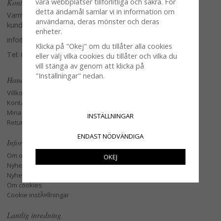
Kontakta oss
våra webbplatser tillförlitliga och säkra. För
detta ändamål samlar vi in information om
Varmt välkommen att kontakta vår
användarna, deras mönster och deras
kundtjänst.
enheter.
info@glasverandan.se
Klicka på "Okej" om du tillåter alla cookies
Tel: 079-3495968
eller välj vilka cookies du tillåter och vilka du
vill stänga av genom att klicka på
"Inställningar" nedan.
Handla
Villkor
Kontakta oss
Mina favoriter
INSTÄLLNINGAR
Retur och Reklamation
ENDAST NÖDVÄNDIGA
Information
Om oss
OKEJ
Nyheter
Nyhetsbrev
Om cookies
Cookie instÃ¤llningar
Lantlig inredning