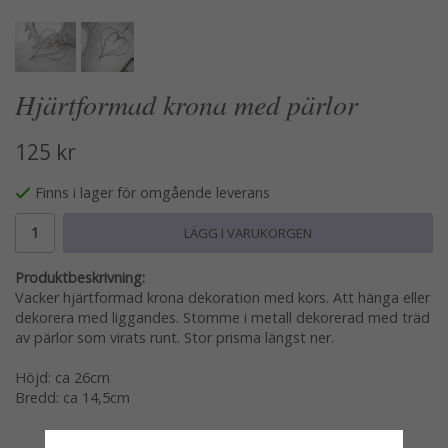
Hjärtformad krona med pärlor
125 kr
Finns i lager för omgående leverans
LÄGG I VARUKORGEN
Produktbeskrivning:
Vacker hjärtformad krona dekoration med kors. Att hänga eller
dekorera med liggandes. Stomme i metall dekorerad med träd
av pärlor som virats runt. Stor prisma längst ner.
Höjd: ca 26cm
Bredd: ca 14,5cm