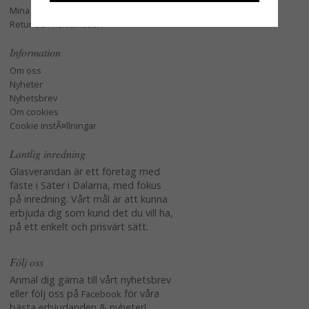
Mina favoriter
Retur och Reklamation
Information
Om oss
Nyheter
Nyhetsbrev
Om cookies
Cookie instÃ¤llningar
Lantlig inredning
Glasverandan är ett företag med
fäste i Säter i Dalarna, med fokus
på inredning. Vårt mål är att kunna
erbjuda dig som kund det du vill ha,
på ett enkelt och prisvärt sätt.
Följ oss
Anmäl dig gärna till vårt nyhetsbrev
eller följ oss på
för våra
Facebook
bästa erbjudanden & nyheter!