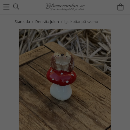
Startsida
/
Den vita Julen
/
Igelkottar på svamp