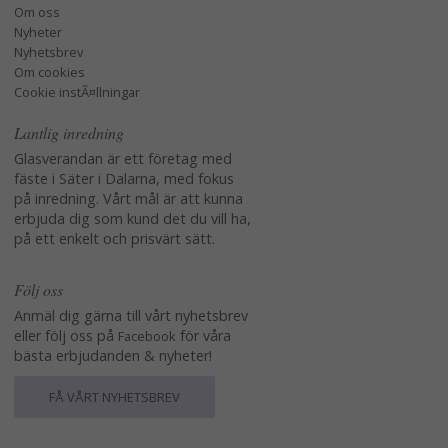
Om oss
Nyheter
Nyhetsbrev
Om cookies
Cookie instÃ¤llningar
Lantlig inredning
Glasverandan är ett företag med
fäste i Säter i Dalarna, med fokus
på inredning. Vårt mål är att kunna
erbjuda dig som kund det du vill ha,
på ett enkelt och prisvärt sätt.
Följ oss
Anmäl dig gärna till vårt nyhetsbrev
eller följ oss på
för våra
Facebook
bästa erbjudanden & nyheter!
FÅ VÅRT NYHETSBREV