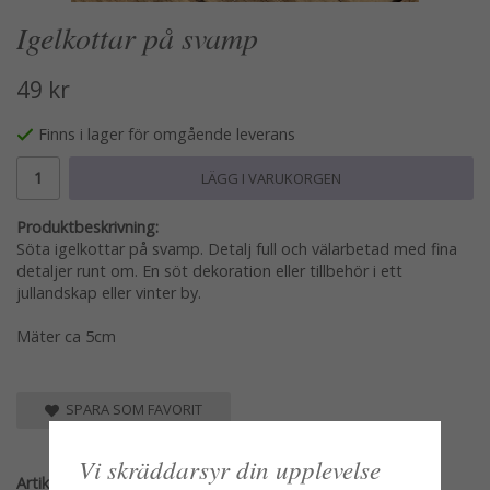
Igelkottar på svamp
49 kr
Finns i lager för omgående leverans
LÄGG I VARUKORGEN
Produktbeskrivning:
Söta igelkottar på svamp. Detalj full och välarbetad med fina
detaljer runt om. En söt dekoration eller tillbehör i ett
jullandskap eller vinter by.
Mäter ca 5cm
SPARA SOM FAVORIT
Vi skräddarsyr din upplevelse
Artikelnummer: