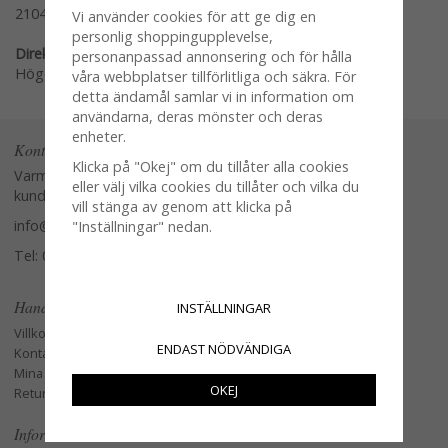
21048
Vi använder cookies för att ge dig en
personlig shoppingupplevelse,
Direktlänk:
personanpassad annonsering och för hålla
Högerklicka och kopiera adressen
våra webbplatser tillförlitliga och säkra. För
detta ändamål samlar vi in information om
användarna, deras mönster och deras
enheter.
Kontakta oss
Klicka på "Okej" om du tillåter alla cookies
Varmt välkommen att kontakta vår
eller välj vilka cookies du tillåter och vilka du
kundtjänst.
vill stänga av genom att klicka på
info@glasverandan.se
"Inställningar" nedan.
Tel: 079-3495968
Handla
INSTÄLLNINGAR
Villkor
ENDAST NÖDVÄNDIGA
Kontakta oss
Mina favoriter
OKEJ
Retur och Reklamation
Information