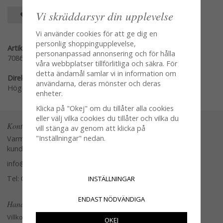
Vi skräddarsyr din upplevelse
SPARA SOM FAVORIT
Vi använder cookies för att ge dig en
personlig shoppingupplevelse,
Artikelnummer:
personanpassad annonsering och för hålla
70866
våra webbplatser tillförlitliga och säkra. För
detta ändamål samlar vi in information om
Direktlänk:
användarna, deras mönster och deras
Högerklicka och kopiera adressen
enheter.
Klicka på "Okej" om du tillåter alla cookies
eller välj vilka cookies du tillåter och vilka du
Kontakta oss
vill stänga av genom att klicka på
"Inställningar" nedan.
Varmt välkommen att kontakta vår
kundtjänst.
info@glasverandan.se
Tel: 079-3495968
INSTÄLLNINGAR
ENDAST NÖDVÄNDIGA
Handla
Villkor
OKEJ