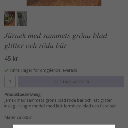
Järnek med sammets gröna blad
glitter och röda bär
45 kr
Finns i lager för omgående leverans
LÄGG I VARUKORGEN
Produktbeskrivning:
Järnek med sammets gröna blad röda bär och lätt glitter
inslag. I längre modell med lätt formbara blad och flera bär.
Mäter ca 60cm