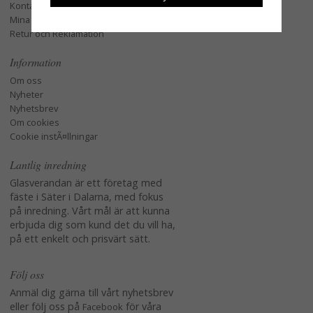
Kontakta oss
Mina favoriter
Retur och Reklamation
Information
Om oss
Nyheter
Nyhetsbrev
Om cookies
Cookie instÃ¤llningar
Lantlig inredning
Glasverandan är ett företag med
fäste i Säter i Dalarna, med fokus
på inredning. Vårt mål är att kunna
erbjuda dig som kund det du vill ha,
på ett enkelt och prisvärt sätt.
Följ oss
Anmäl dig gärna till vårt nyhetsbrev
eller följ oss på
för våra
Facebook