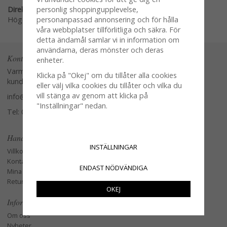
Direktlänk:
personlig shoppingupplevelse,
Högerklicka och kopiera adressen
personanpassad annonsering och för hålla
våra webbplatser tillförlitliga och säkra. För
detta ändamål samlar vi in information om
användarna, deras mönster och deras
Kontakta oss
enheter.
Varmt välkommen att kontakta vår
Klicka på "Okej" om du tillåter alla cookies
kundtjänst.
eller välj vilka cookies du tillåter och vilka du
vill stänga av genom att klicka på
info@glasverandan.se
"Inställningar" nedan.
Tel: 079-3495968
Handla
INSTÄLLNINGAR
Villkor
Kontakta oss
ENDAST NÖDVÄNDIGA
Mina favoriter
Retur och Reklamation
OKEJ
Information
Om oss
Nyheter