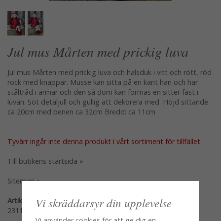
Jul mus Mårten med prickig luva
Jul mus Mårten med prickig luva och halsduk i vitt och rött, röd
rock med knappar. Musse kan sitta på en kant han och har
ståltråd i armar och den så dom kan formas en sitter fast i
luvan. Söt detaljull och gullig att dekorera med. Höjd sittande
ca 20cm med benen ca 32cm Bredd: ca 11cm
Tyvärr ingår inte denna produkt i vårt sortiment för tillfället.
Till butikens startsida »
Sitemap »
Vi skräddarsyr din upplevelse
Artikelnummer:
231105
Vi använder cookies för att ge dig en