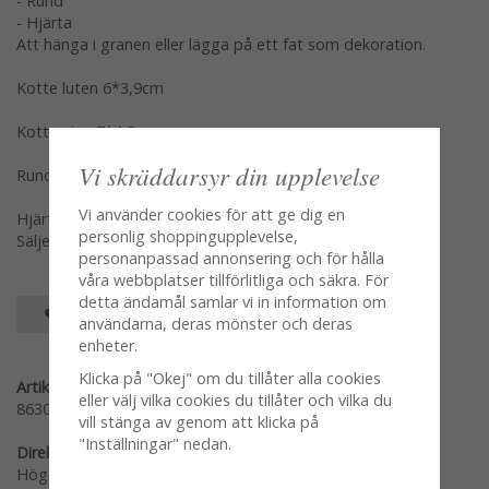
- Rund
- Hjärta
Att hänga i granen eller lägga på ett fat som dekoration.
Kotte luten 6*3,9cm
Kotte stor 7*4,5cm
Vi skräddarsyr din upplevelse
Rund 5*4,8cm
Vi använder cookies för att ge dig en
Hjärta B: 2 H: 5 L: 5,2
personlig shoppingupplevelse,
Säljes per styck var modell/nyans för sig en och en
personanpassad annonsering och för hålla
våra webbplatser tillförlitliga och säkra. För
detta ändamål samlar vi in information om
SPARA SOM FAVORIT
användarna, deras mönster och deras
enheter.
Klicka på "Okej" om du tillåter alla cookies
Artikelnummer:
eller välj vilka cookies du tillåter och vilka du
8630-14
vill stänga av genom att klicka på
"Inställningar" nedan.
Direktlänk:
Högerklicka och kopiera adressen