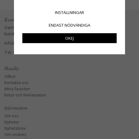
INSTÄLLNINGAR
Kontakta oss
ENDAST NÖDVÄNDIGA
Varmt välkommen att kontakta vår
kundtjänst.
OKEJ
info@glasverandan.se
Tel: 079-3495968
Handla
Villkor
Kontakta oss
Mina favoriter
Retur och Reklamation
Information
Om oss
Nyheter
Nyhetsbrev
Om cookies