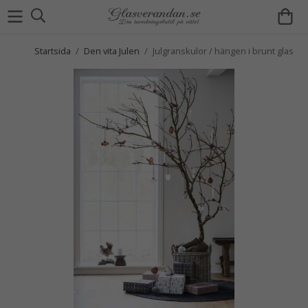
Startsida
/
Den vita Julen
/
Julgranskulor / hängen i brunt glas