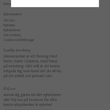
Retur och Reklamation
Information
Om oss
Nyheter
Nyhetsbrev
Om cookies
Cookie instÃ¤llningar
Lantlig inredning
Glasverandan är ett företag med
fäste i Säter i Dalarna, med fokus
på inredning. Vårt mål är att kunna
erbjuda dig som kund det du vill ha,
på ett enkelt och prisvärt sätt.
Följ oss
Anmäl dig gärna till vårt nyhetsbrev
eller följ oss på
för våra
Facebook
bästa erbjudanden & nyheter!