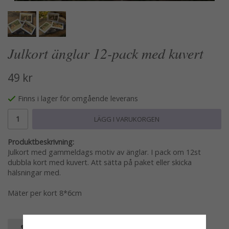
Julkort änglar 12-pack med kuvert
49 kr
Finns i lager för omgående leverans
LÄGG I VARUKORGEN
Produktbeskrivning:
Julkort med gammeldags motiv av änglar. I pack om 12st
dubbla kort med kuvert. Att sätta på paket eller skicka
hälsningar med.
Mäter per kort 8*6cm
SPARA SOM FAVORIT