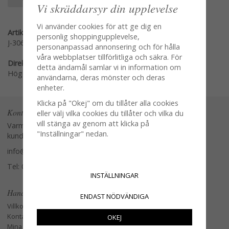
Vi skräddarsyr din upplevelse
Vi använder cookies för att ge dig en
Artikelnummer:
personlig shoppingupplevelse,
J-3063
personanpassad annonsering och för hålla
våra webbplatser tillförlitliga och säkra. För
Direktlänk:
detta ändamål samlar vi in information om
Högerklicka och kopiera adressen
användarna, deras mönster och deras
enheter.
Klicka på "Okej" om du tillåter alla cookies
Kontakta oss
eller välj vilka cookies du tillåter och vilka du
vill stänga av genom att klicka på
Varmt välkommen att kontakta vår
"Inställningar" nedan.
kundtjänst.
info@glasverandan.se
Tel: 079-3495968
INSTÄLLNINGAR
Handla
ENDAST NÖDVÄNDIGA
Villkor
Kontakta oss
OKEJ
Mina favoriter