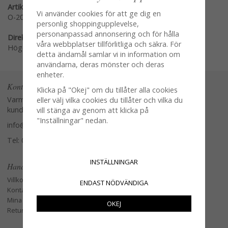
Artikelnummer:
Vi använder cookies för att ge dig en
O-2085R
personlig shoppingupplevelse,
personanpassad annonsering och för hålla
Direktlänk:
våra webbplatser tillförlitliga och säkra. För
Högerklicka och kopiera adressen
detta ändamål samlar vi in information om
användarna, deras mönster och deras
enheter.
Kontakta oss
Klicka på "Okej" om du tillåter alla cookies
Varmt välkommen att kontakta vår
eller välj vilka cookies du tillåter och vilka du
kundtjänst.
vill stänga av genom att klicka på
"Inställningar" nedan.
info@glasverandan.se
Tel: 079-3495968
INSTÄLLNINGAR
Handla
Villkor
ENDAST NÖDVÄNDIGA
Kontakta oss
Mina favoriter
OKEJ
Retur och Reklamation