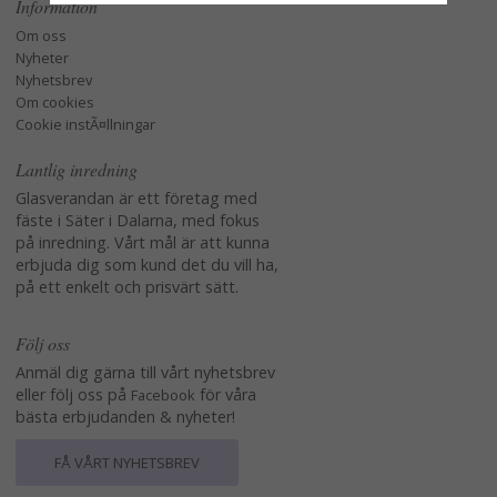
Information
Om oss
Nyheter
Nyhetsbrev
Om cookies
Cookie instÃ¤llningar
Lantlig inredning
Glasverandan är ett företag med
fäste i Säter i Dalarna, med fokus
på inredning. Vårt mål är att kunna
erbjuda dig som kund det du vill ha,
på ett enkelt och prisvärt sätt.
Följ oss
Anmäl dig gärna till vårt nyhetsbrev
eller följ oss på
för våra
Facebook
bästa erbjudanden & nyheter!
FÅ VÅRT NYHETSBREV