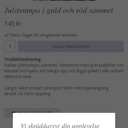
Julstrumpa i guld och röd sammet
145 kr
Finns i lager för omgående leverans
LÄGG I VARUKORGEN
Produktbeskrivning:
Vacker julstrumpa i sammet. Dekorerad med guld paljetter och
klassisk röd nyans. Att hänga upp och lägga paket i eller enbart
dekorera med.
Längd: 44cm enbart strumpan 50cm med upphängning
Bredd: ca 19cm öppning
SPARA SOM FAVORIT
Vi skräddarsyr din upplevelse