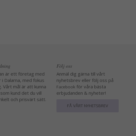
edning
Följ oss
an är ett företag med
Anmäl dig gärna till vårt
r i Dalarna, med fokus
nyhetsbrev eller följ oss på
. Vårt mål är att kunna
för våra bästa
Facebook
 som kund det du vill
erbjudanden & nyheter!
nkelt och prisvärt sätt.
FÅ VÅRT NYHETSBREV