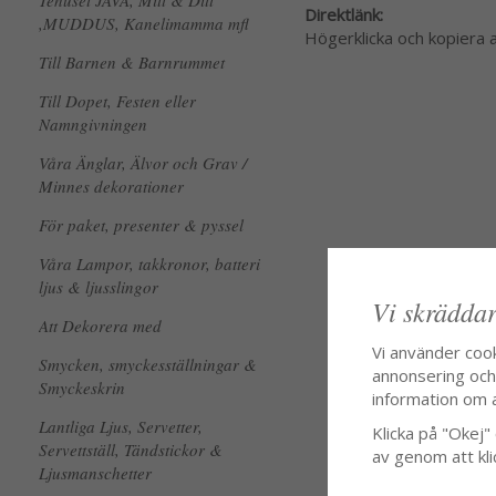
Tehuset JAVA, Mitt & Ditt
Direktlänk:
,MUDDUS, Kanelimamma mfl
Högerklicka och kopiera
Till Barnen & Barnrummet
Till Dopet, Festen eller
Namngivningen
Våra Änglar, Älvor och Grav /
Minnes dekorationer
För paket, presenter & pyssel
Våra Lampor, takkronor, batteri
ljus & ljusslingor
Vi skräddar
Att Dekorera med
Vi använder coo
Smycken, smyckesställningar &
annonsering och f
Smyckeskrin
information om 
Lantliga Ljus, Servetter,
Klicka på "Okej" o
Servettställ, Tändstickor &
av genom att kli
Ljusmanschetter