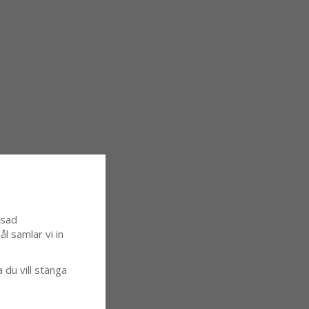
ssad
l samlar vi in
a du vill stänga