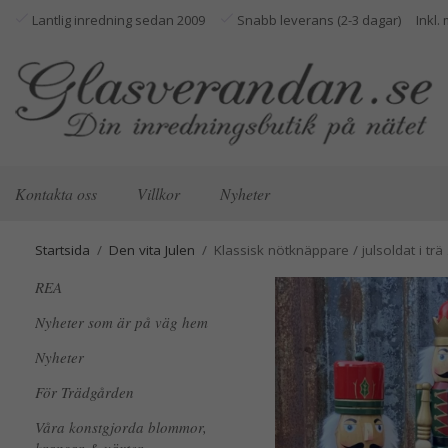
Lantlig inredning sedan 2009
Snabb leverans (2-3 dagar)
Kontakta oss
Villkor
Nyheter
Startsida
/
Den vita Julen
/
Klassisk nötknäppare / julsoldat i tr
REA
Nyheter som är på väg hem
Nyheter
För Trädgården
Våra konstgjorda blommor,