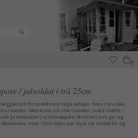
0
pare / julsoldat i trä 25cm
Färgglad och fin modell med roliga detaljer. Finns i fyra olika
ra i handen -Med krona och stav i handen -Svärd i bältet -
isk jul dekoration ( ej nötknäppare till nötter) som gör sig
ra tillsammans. Höjd: 25cm Säljes per styck var modell för sig