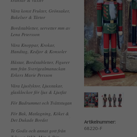
kransar & växter
Våra konst Frukter, Grönsaker,
Bakelser & Tårtor
Bordstabletter, servetter mm av
Lena Petersson
Våra Knoppar, Krokar,
Handtag, Kedjor & Konsoler
Hästar, Bordstabletter, Figurer
mm från Sverigealmanackan
Erkers Marie Persson
Våra Ljuslyktor, Ljusstakar,
glasklockor för ljus & Ljusfat
För Badrummet och Tvättstugan
För Bak, Matlagning, Köket &
Det Dukade Bordet
Artikelnummer:
68220-F
Te Godis och annat gott från