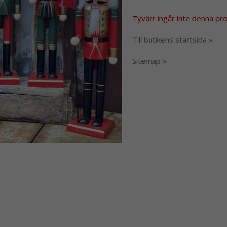
Tyvärr ingår inte denna produ
Till butikens startsida »
Sitemap »