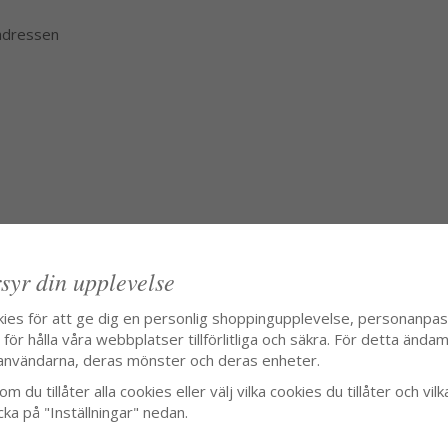
 adressen
syr din upplevelse
kies för att ge dig en personlig shoppingupplevelse, personanpa
ör hålla våra webbplatser tillförlitliga och säkra. För detta ändamå
användarna, deras mönster och deras enheter.
m du tillåter alla cookies eller välj vilka cookies du tillåter och vilk
cka på "Inställningar" nedan.