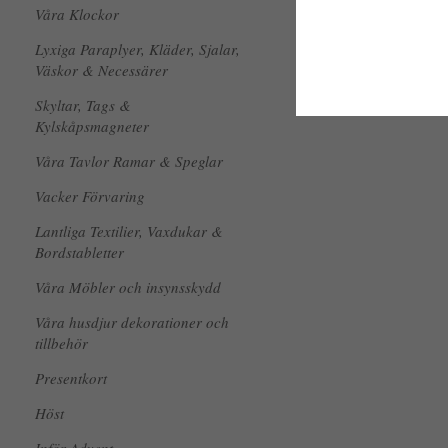
Våra Klockor
Lyxiga Paraplyer, Kläder, Sjalar,
Väskor & Necessärer
Skyltar, Tags &
Kylskåpsmagneter
Våra Tavlor Ramar & Speglar
Vacker Förvaring
Lantliga Textilier, Vaxdukar &
Bordstabletter
Våra Möbler och insynsskydd
Våra husdjur dekorationer och
tillbehör
Presentkort
Höst