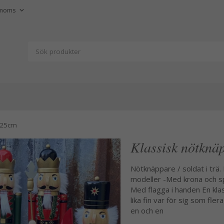
ä 25cm
Klassisk nötknäp
Nötknäppare / soldat i trä. 
modeller -Med krona och spi
Med flagga i handen En klass
lika fin var för sig som fle
en och en