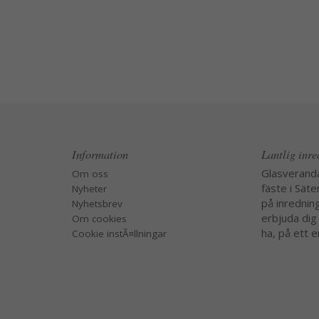
Information
Lantlig inr
Glasverand
Om oss
fäste i Säte
Nyheter
på inredning
Nyhetsbrev
erbjuda dig
Om cookies
ha, på ett e
Cookie instÃ¤llningar