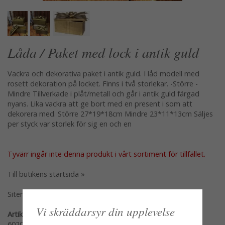
Låda / Paket med lock i antik guld
Vackra och dekorativa paket i antik guld. I låd modell med
rosett dekoration på locket. Finns i två storlekar. -Större -
Mindre Tillverkade i plåt/metall och går i antik guld färgad
nyans. Lika vackra att ge bort med en present i som att
dekorera med. Större 27*19*18cm Mindre 23*11*13cm Säljes
per styck var storlek för sig en och en
Tyvärr ingår inte denna produkt i vårt sortiment för tillfället.
Till butikens startsida »
Sitemap »
Vi skräddarsyr din upplevelse
Artikelnummer:
60209