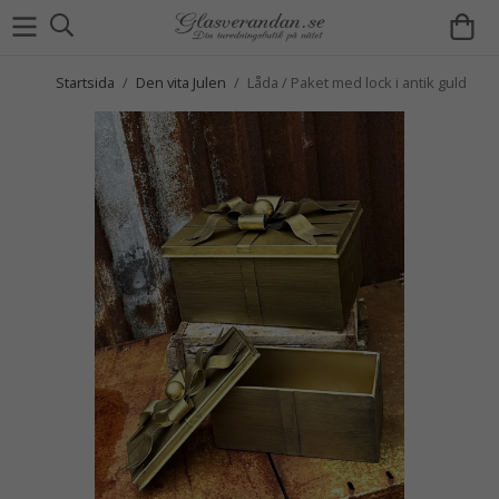
Startsida
/
Den vita Julen
/
Låda / Paket med lock i antik guld