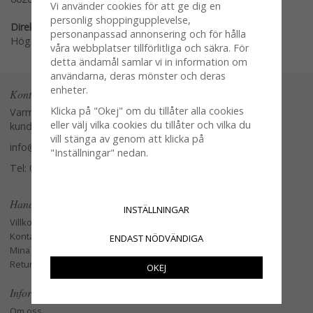
Vi använder cookies för att ge dig en
personlig shoppingupplevelse,
Direktlänk:
personanpassad annonsering och för hålla
Högerklicka och kopiera adressen
våra webbplatser tillförlitliga och säkra. För
detta ändamål samlar vi in information om
användarna, deras mönster och deras
enheter.
Kontakta oss
Klicka på "Okej" om du tillåter alla cookies
Varmt välkommen att kontakta vår
eller välj vilka cookies du tillåter och vilka du
kundtjänst.
vill stänga av genom att klicka på
info@glasverandan.se
"Inställningar" nedan.
Tel: 079-3495968
Handla
INSTÄLLNINGAR
Villkor
Kontakta oss
ENDAST NÖDVÄNDIGA
Mina favoriter
Retur och Reklamation
OKEJ
Information
Om oss