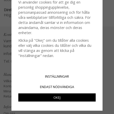
Vi använder cookies för att ge dig en
personlig shoppingupplevelse,
Direktlänk:
personanpassad annonsering och för hålla
Högerklicka och kopiera adressen
våra webbplatser tillförlitliga och säkra. För
detta ändamål samlar vi in information om
användarna, deras mönster och deras
enheter.
Kontakta oss
Klicka på "Okej" om du tillåter alla cookies
Varmt välkommen att kontakta vår
eller välj vilka cookies du tillåter och vilka du
kundtjänst.
vill stänga av genom att klicka på
info@glasverandan.se
"Inställningar" nedan.
Tel: 079-3495968
Handla
INSTÄLLNINGAR
Villkor
Kontakta oss
ENDAST NÖDVÄNDIGA
Mina favoriter
Retur och Reklamation
OKEJ
Information
Om oss