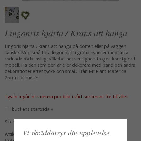
Lingonris hjärta / Krans att hänga
Lingoris hjärta / krans att hänga på dörren eller på väggen
kanske. Med små täta lingonblad i gröna nyanser med lätta
rodnade röda inslag. Välarbetad, verklighetstrogen konstgjord
modell. Ha den som den är eller dekorera med band och andra
dekorationer efter tycke och smak. Från Mr Plant Mäter ca
25cm i diameter
Tyvärr ingår inte denna produkt i vårt sortiment för tillfället.
Till butikens startsida »
Sitemap »
Vi skräddarsyr din upplevelse
Artikelnummer:
6333-90