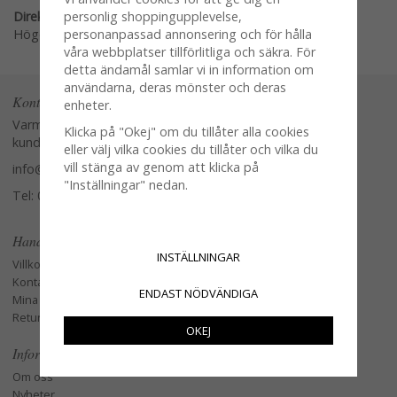
Direktlänk:
personlig shoppingupplevelse,
Högerklicka och kopiera adressen
personanpassad annonsering och för hålla
våra webbplatser tillförlitliga och säkra. För
detta ändamål samlar vi in information om
användarna, deras mönster och deras
Kontakta oss
enheter.
Varmt välkommen att kontakta vår
Klicka på "Okej" om du tillåter alla cookies
kundtjänst.
eller välj vilka cookies du tillåter och vilka du
vill stänga av genom att klicka på
info@glasverandan.se
"Inställningar" nedan.
Tel: 079-3495968
Handla
INSTÄLLNINGAR
Villkor
Kontakta oss
ENDAST NÖDVÄNDIGA
Mina favoriter
Retur och Reklamation
OKEJ
Information
Om oss
Nyheter