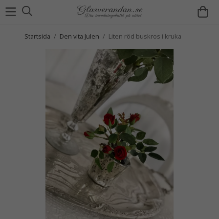
Startsida
/
Den vita Julen
/
Liten röd buskros i kruka