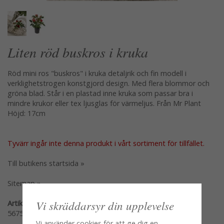
Liten röd buskros i kruka
Röd mini ros "buskros" i kruka detaljrik och fin modell i
verklighetstrogen konstgjord design. Med flera blommor och
gröna blad. Står i en plastad inne kruka som passar bra i
mindre krukor eller tex ljusglas för värmeljus. Från Mr Plant
Höjd: 17cm
Tyvärr ingår inte denna produkt i vårt sortiment för tillfället.
Till butikens startsida »
Sitemap »
Vi skräddarsyr din upplevelse
Artikelnummer:
5675-80-1
Vi använder cookies för att ge dig en