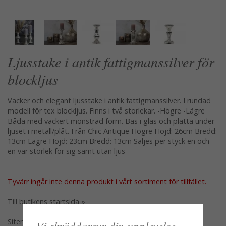
Ljusstake i antik fattigmanssilver för
blockljus
Vacker och elegant ljusstake i antik fattigmanssilver. I rundad
modell för tex blockljus. Finns i två storlekar. -Högre -Lägre
Båda med vackert mönstrad form. Bas i glas och platta under
ljuset i metall/plåt. Från Chic Antique Högre Höjd: 26cm Bredd:
13cm Lägre Höjd: 23cm Bredd: 13cm Säljes per styck en och
en var storlek för sig samt utan ljus
Tyvärr ingår inte denna produkt i vårt sortiment för tillfället.
Till butikens startsida »
Sitemap »
Vi skräddarsyr din upplevelse