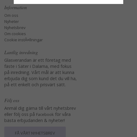
Information
Om oss
Nyheter
Nyhetsbrev
Om cookies
Cookie instÃ¤llningar
Lantlig inredning
Glasverandan är ett företag med
fäste i Säter i Dalarna, med fokus
på inredning. Vårt mål är att kunna
erbjuda dig som kund det du vill ha,
på ett enkelt och prisvärt sätt.
Följ oss
Anmäl dig gärna till vårt nyhetsbrev
eller följ oss på
för våra
Facebook
bästa erbjudanden & nyheter!
FÅ VÅRT NYHETSBREV