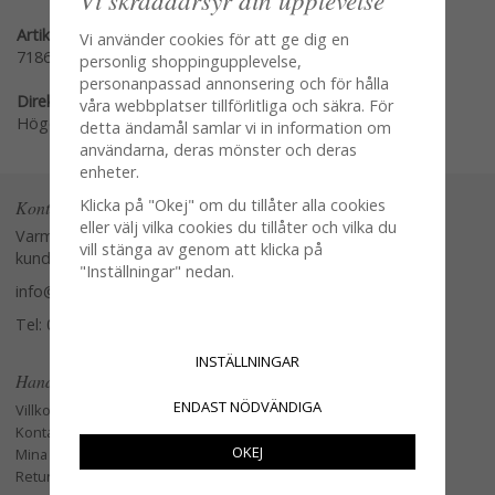
Artikelnummer:
Vi använder cookies för att ge dig en
71864-12
personlig shoppingupplevelse,
personanpassad annonsering och för hålla
Direktlänk:
våra webbplatser tillförlitliga och säkra. För
Högerklicka och kopiera adressen
detta ändamål samlar vi in information om
användarna, deras mönster och deras
enheter.
Klicka på "Okej" om du tillåter alla cookies
Kontakta oss
eller välj vilka cookies du tillåter och vilka du
Varmt välkommen att kontakta vår
vill stänga av genom att klicka på
kundtjänst.
"Inställningar" nedan.
info@glasverandan.se
Tel: 079-3495968
INSTÄLLNINGAR
Handla
ENDAST NÖDVÄNDIGA
Villkor
Kontakta oss
OKEJ
Mina favoriter
Retur och Reklamation