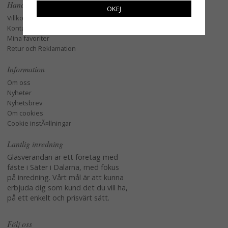
Handla
OKEJ
Villkor
Kontakta oss
Mina favoriter
Retur och Reklamation
Information
Om oss
Nyheter
Nyhetsbrev
Om cookies
Cookie instÃ¤llningar
Lantlig inredning
Glasverandan är ett företag med
fäste i Säter i Dalarna, med fokus
på inredning. Vårt mål är att kunna
erbjuda dig som kund det du vill ha,
på ett enkelt och prisvärt sätt.
Följ oss