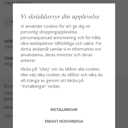
Säljes utan ljus
Vi skräddarsyr din upplevelse
SPARA SOM FAVORIT
Vi använder cookies för att ge dig en
personlig shoppingupplevelse,
personanpassad annonsering och för hålla
Artikelnummer:
våra webbplatser tillförlitliga och säkra. För
5303-10
detta ändamål samlar vi in information om
användarna, deras mönster och deras
Direktlänk:
enheter.
Högerklicka och kopiera adressen
Klicka på "Okej" om du tillåter alla cookies
eller välj vilka cookies du tillåter och vilka du
vill stänga av genom att klicka på
Kontakta oss
"Inställningar" nedan.
Varmt välkommen att kontakta vår
kundtjänst.
info@glasverandan.se
INSTÄLLNINGAR
Tel: 079-3495968
ENDAST NÖDVÄNDIGA