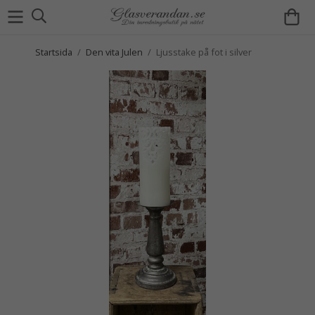
Startsida
/
Den vita Julen
/
Ljusstake på fot i silver