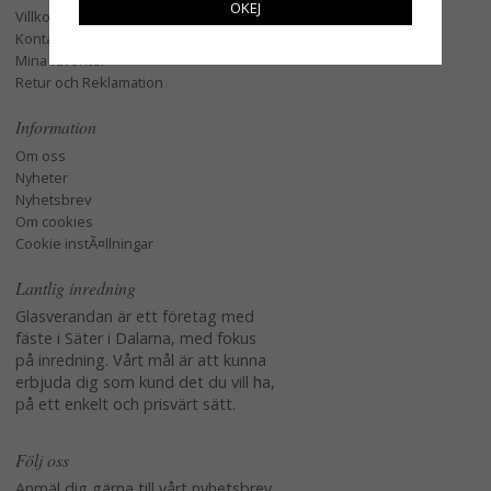
OKEJ
Villkor
Kontakta oss
Mina favoriter
Retur och Reklamation
Information
Om oss
Nyheter
Nyhetsbrev
Om cookies
Cookie instÃ¤llningar
Lantlig inredning
Glasverandan är ett företag med
fäste i Säter i Dalarna, med fokus
på inredning. Vårt mål är att kunna
erbjuda dig som kund det du vill ha,
på ett enkelt och prisvärt sätt.
Följ oss
Anmäl dig gärna till vårt nyhetsbrev