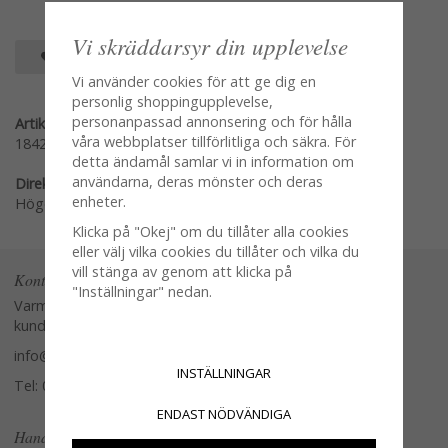
Vi skräddarsyr din upplevelse
SPARA SOM FAVORIT
Vi använder cookies för att ge dig en
personlig shoppingupplevelse,
personanpassad annonsering och för hålla
Artikelnummer:
våra webbplatser tillförlitliga och säkra. För
18423501
detta ändamål samlar vi in information om
användarna, deras mönster och deras
Direktlänk:
enheter.
Högerklicka och kopiera adressen
Klicka på "Okej" om du tillåter alla cookies
eller välj vilka cookies du tillåter och vilka du
vill stänga av genom att klicka på
Kontakta oss
"Inställningar" nedan.
Varmt välkommen att kontakta vår
kundtjänst.
info@glasverandan.se
INSTÄLLNINGAR
Tel: 079-3495968
ENDAST NÖDVÄNDIGA
Handla