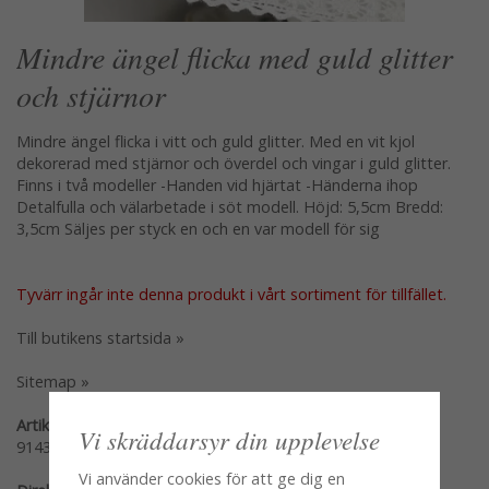
Mindre ängel flicka med guld glitter
och stjärnor
Mindre ängel flicka i vitt och guld glitter. Med en vit kjol
dekorerad med stjärnor och överdel och vingar i guld glitter.
Finns i två modeller -Handen vid hjärtat -Händerna ihop
Detalfulla och välarbetade i söt modell. Höjd: 5,5cm Bredd:
3,5cm Säljes per styck en och en var modell för sig
Tyvärr ingår inte denna produkt i vårt sortiment för tillfället.
Till butikens startsida »
Sitemap »
Artikelnummer:
Vi skräddarsyr din upplevelse
91431-HI
Vi använder cookies för att ge dig en