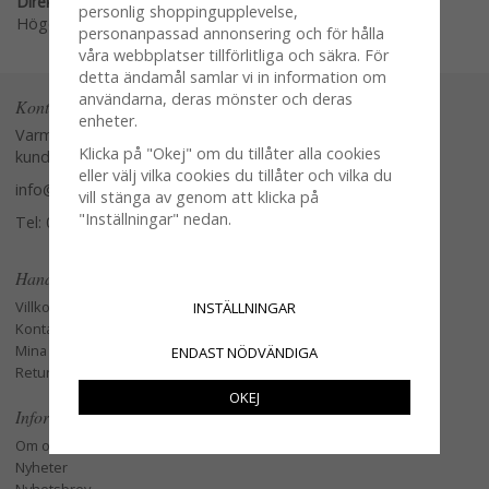
Direktlänk:
personlig shoppingupplevelse,
Högerklicka och kopiera adressen
personanpassad annonsering och för hålla
våra webbplatser tillförlitliga och säkra. För
detta ändamål samlar vi in information om
användarna, deras mönster och deras
Kontakta oss
enheter.
Varmt välkommen att kontakta vår
Klicka på "Okej" om du tillåter alla cookies
kundtjänst.
eller välj vilka cookies du tillåter och vilka du
info@glasverandan.se
vill stänga av genom att klicka på
"Inställningar" nedan.
Tel: 079-3495968
Handla
Villkor
INSTÄLLNINGAR
Kontakta oss
Mina favoriter
ENDAST NÖDVÄNDIGA
Retur och Reklamation
OKEJ
Information
Om oss
Nyheter