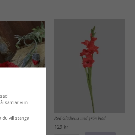
ssad
l samlar vi in
a du vill stänga
d stor utslagen blomma
Röd Gladiolus med grön blad
129 kr