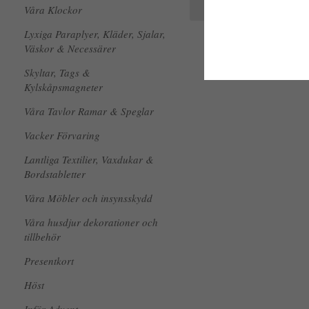
KÖP
Våra Klockor
INFO
Lyxiga Paraplyer, Kläder, Sjalar,
Väskor & Necessärer
Skyltar, Tags &
Kylskåpsmagneter
Våra Tavlor Ramar & Speglar
Vacker Förvaring
Lantliga Textilier, Vaxdukar &
Bordstabletter
Våra Möbler och insynsskydd
Våra husdjur dekorationer och
tillbehör
Presentkort
Höst