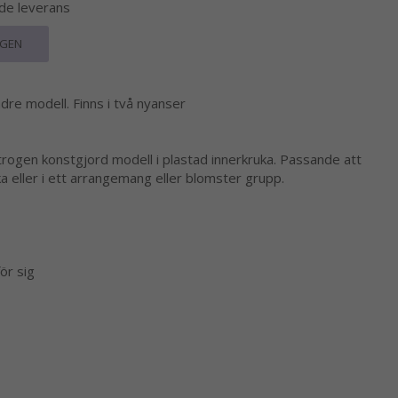
nde leverans
RGEN
ndre modell. Finns i två nyanser
trogen konstgjord modell i plastad innerkruka. Passande att
ka eller i ett arrangemang eller blomster grupp.
ör sig