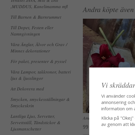
Tehuset JAVA, Mitt & Ditt
,MUDDUS, Kanelimamma mfl
Andra köpte även
Till Barnen & Barnrummet
Till Dopet, Festen eller
Namngivningen
Våra Änglar, Älvor och Grav /
Minnes dekorationer
För paket, presenter & pyssel
Våra Lampor, takkronor, batteri
ljus & ljusslingor
Vi skräddar
Att Dekorera med
Vi använder coo
Smycken, smyckesställningar &
annonsering och f
Smyckeskrin
information om 
Lantliga Ljus, Servetter,
Klicka på "Okej" o
Amaryllis snittblomma i vitt o
Servettställ, Tändstickor &
av genom att kli
99 kr
Ljusmanschetter