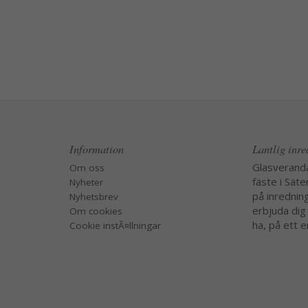
Information
Lantlig inr
Glasverand
Om oss
fäste i Säte
Nyheter
på inredning
Nyhetsbrev
erbjuda dig
Om cookies
ha, på ett e
Cookie instÃ¤llningar