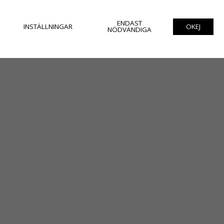
KÖP
INFO
INFO
ENDAST
INSTÄLLNINGAR
OKEJ
NÖDVÄNDIGA