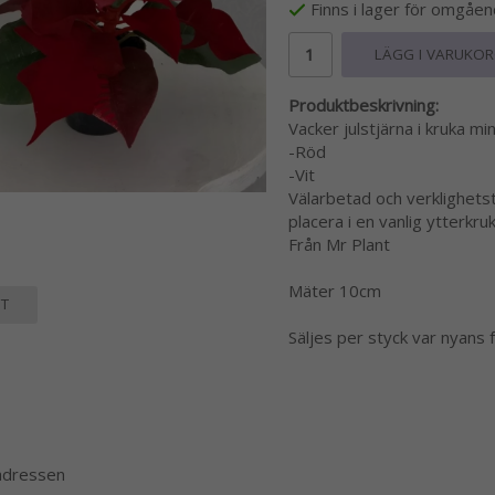
Finns i lager för omgåe
LÄGG I VARUKO
Produktbeskrivning:
Vacker julstjärna i kruka mi
-Röd
-Vit
Välarbetad och verklighets
placera i en vanlig ytterkru
Från Mr Plant
Mäter 10cm
T
Säljes per styck var nyans f
 adressen