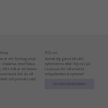
edning
Följ oss
an är ett företag med
Anmäl dig gärna till vårt
r i Dalarna, med fokus
nyhetsbrev eller följ oss på
. Vårt mål är att kunna
för våra bästa
Facebook
 som kund det du vill
erbjudanden & nyheter!
nkelt och prisvärt sätt.
FÅ VÅRT NYHETSBREV