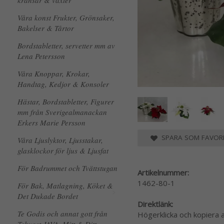
kransar & växter
Våra konst Frukter, Grönsaker,
Bakelser & Tårtor
Bordstabletter, servetter mm av
Lena Petersson
Våra Knoppar, Krokar,
Handtag, Kedjor & Konsoler
Hästar, Bordstabletter, Figurer
mm från Sverigealmanackan
Erkers Marie Persson
SPARA SOM FAVORI
Våra Ljuslyktor, Ljusstakar,
glasklockor för ljus & Ljusfat
För Badrummet och Tvättstugan
Artikelnummer:
1462-80-1
För Bak, Matlagning, Köket &
Det Dukade Bordet
Direktlänk:
Te Godis och annat gott från
Högerklicka och kopiera