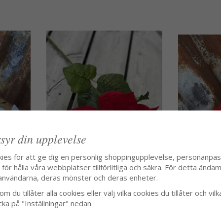
syr din upplevelse
kies för att ge dig en personlig shoppingupplevelse, personanpa
ör hålla våra webbplatser tillförlitliga och säkra. För detta ändamå
användarna, deras mönster och deras enheter.
m du tillåter alla cookies eller välj vilka cookies du tillåter och vilk
ch rött
Röd julstjärna i snittblomma
Röd vallmo me
cka på "Inställningar" nedan.
65 kr
49 kr