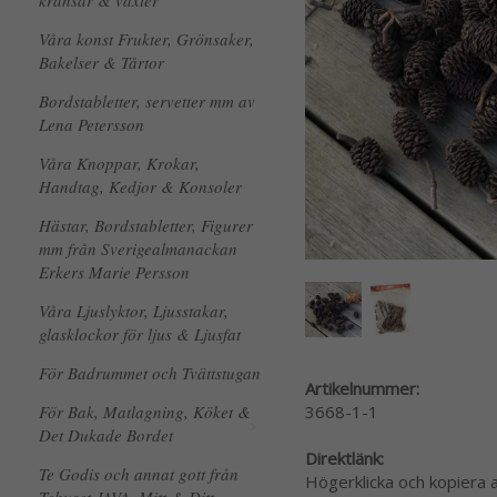
kransar & växter
Våra konst Frukter, Grönsaker,
Bakelser & Tårtor
Bordstabletter, servetter mm av
Lena Petersson
Våra Knoppar, Krokar,
Handtag, Kedjor & Konsoler
Hästar, Bordstabletter, Figurer
mm från Sverigealmanackan
Erkers Marie Persson
Våra Ljuslyktor, Ljusstakar,
glasklockor för ljus & Ljusfat
För Badrummet och Tvättstugan
Artikelnummer:
3668-1-1
För Bak, Matlagning, Köket &
Det Dukade Bordet
Direktlänk:
Te Godis och annat gott från
Högerklicka och kopiera