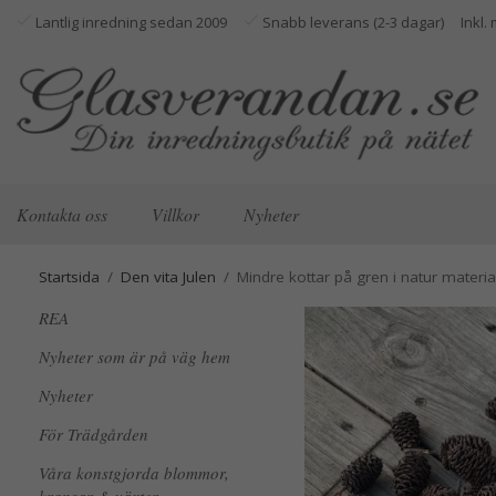
Lantlig inredning sedan 2009
Snabb leverans (2-3 dagar)
Kontakta oss
Villkor
Nyheter
Startsida
/
Den vita Julen
/
Mindre kottar på gren i natur materi
REA
Nyheter som är på väg hem
Nyheter
För Trädgården
Våra konstgjorda blommor,