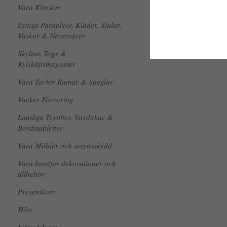
Våra Klockor
Lyxiga Paraplyer, Kläder, Sjalar,
Väskor & Necessärer
Skyltar, Tags &
Kylskåpsmagneter
Våra Tavlor Ramar & Speglar
Vacker Förvaring
Lantliga Textilier, Vaxdukar &
Bordstabletter
Våra Möbler och insynsskydd
Våra husdjur dekorationer och
tillbehör
Presentkort
Höst