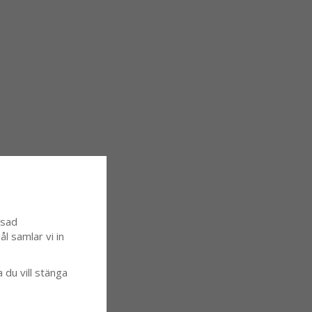
ssad
l samlar vi in
a du vill stänga