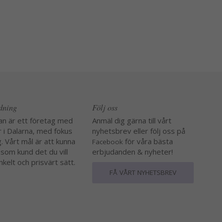
edning
Följ oss
an är ett företag med
Anmäl dig gärna till vårt
r i Dalarna, med fokus
nyhetsbrev eller följ oss på
. Vårt mål är att kunna
för våra bästa
Facebook
 som kund det du vill
erbjudanden & nyheter!
nkelt och prisvärt sätt.
FÅ VÅRT NYHETSBREV