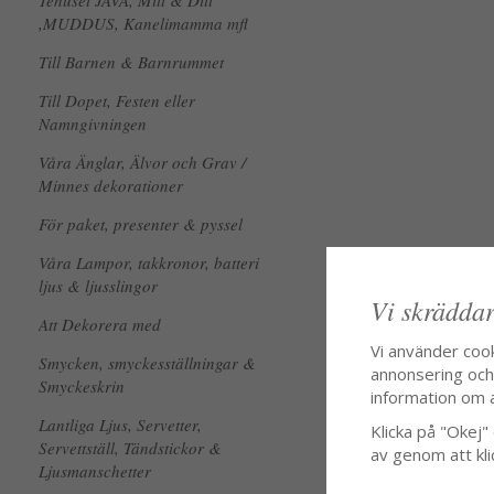
Tehuset JAVA, Mitt & Ditt
,MUDDUS, Kanelimamma mfl
Till Barnen & Barnrummet
Till Dopet, Festen eller
Namngivningen
Våra Änglar, Älvor och Grav /
Minnes dekorationer
För paket, presenter & pyssel
Våra Lampor, takkronor, batteri
ljus & ljusslingor
Vi skräddar
Att Dekorera med
Vi använder coo
Smycken, smyckesställningar &
annonsering och f
Smyckeskrin
information om 
Lantliga Ljus, Servetter,
Klicka på "Okej" o
Servettställ, Tändstickor &
av genom att kli
Ljusmanschetter