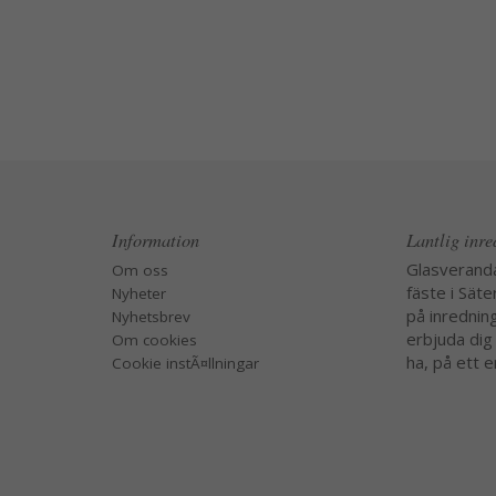
Information
Lantlig inr
Glasverand
Om oss
fäste i Säte
Nyheter
på inredning
Nyhetsbrev
erbjuda dig
Om cookies
ha, på ett e
Cookie instÃ¤llningar