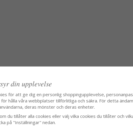
syr din upplevelse
kies för att ge dig en personlig shoppingupplevelse, personanpa
ör hålla våra webbplatser tillförlitliga och säkra. För detta ändamå
användarna, deras mönster och deras enheter.
m du tillåter alla cookies eller välj vilka cookies du tillåter och vilk
cka på "Inställningar" nedan.