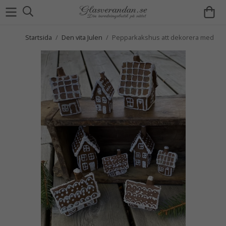
Startsida
/
Den vita Julen
/
Pepparkakshus att dekorera med