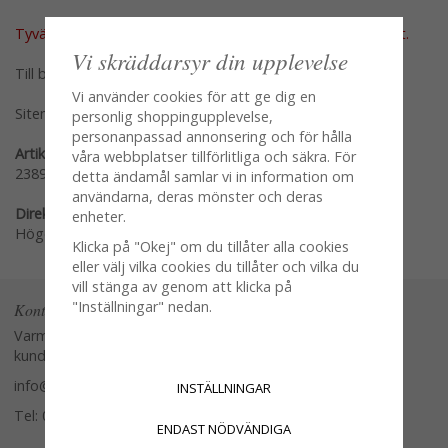
Tyvärr ingår inte denna produkt i vårt sortiment för tillfället.
Vi skräddarsyr din upplevelse
Till butikens startsida »
Vi använder cookies för att ge dig en
Sitemap »
personlig shoppingupplevelse,
personanpassad annonsering och för hålla
Artikelnummer:
våra webbplatser tillförlitliga och säkra. För
23896-L
detta ändamål samlar vi in information om
användarna, deras mönster och deras
Direktlänk:
enheter.
Högerklicka och kopiera adressen
Klicka på "Okej" om du tillåter alla cookies
eller välj vilka cookies du tillåter och vilka du
vill stänga av genom att klicka på
"Inställningar" nedan.
Kontakta oss
Varmt välkommen att kontakta vår
kundtjänst.
info@glasverandan.se
INSTÄLLNINGAR
Tel: 079-3495968
ENDAST NÖDVÄNDIGA