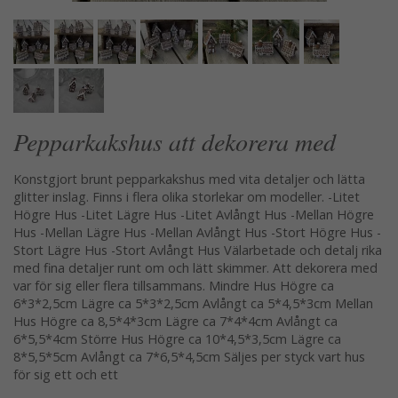
Pepparkakshus att dekorera med
Konstgjort brunt pepparkakshus med vita detaljer och lätta
glitter inslag. Finns i flera olika storlekar om modeller. -Litet
Högre Hus -Litet Lägre Hus -Litet Avlångt Hus -Mellan Högre
Hus -Mellan Lägre Hus -Mellan Avlångt Hus -Stort Högre Hus -
Stort Lägre Hus -Stort Avlångt Hus Välarbetade och detalj rika
med fina detaljer runt om och lätt skimmer. Att dekorera med
var för sig eller flera tillsammans. Mindre Hus Högre ca
6*3*2,5cm Lägre ca 5*3*2,5cm Avlångt ca 5*4,5*3cm Mellan
Hus Högre ca 8,5*4*3cm Lägre ca 7*4*4cm Avlångt ca
6*5,5*4cm Större Hus Högre ca 10*4,5*3,5cm Lägre ca
8*5,5*5cm Avlångt ca 7*6,5*4,5cm Säljes per styck vart hus
för sig ett och ett