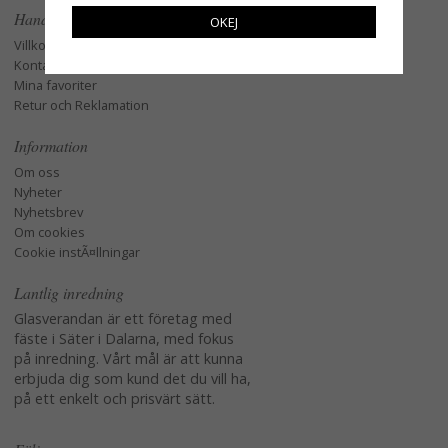
Handla
OKEJ
Villkor
Kontakta oss
Mina favoriter
Retur och Reklamation
Information
Om oss
Nyheter
Nyhetsbrev
Om cookies
Cookie instÃ¤llningar
Lantlig inredning
Glasverandan är ett företag med
fäste i Säter i Dalarna, med fokus
på inredning. Vårt mål är att kunna
erbjuda dig som kund det du vill ha,
på ett enkelt och prisvärt sätt.