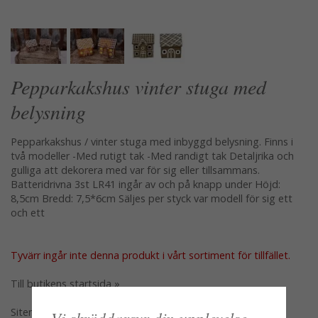
Pepparkakshus vinter stuga med
belysning
Pepparkakshus / vinter stuga med inbyggd belysning. Finns i
två modeller -Med rutigt tak -Med randigt tak Detaljrika och
gulliga att dekorera med var för sig eller tillsammans.
Batteridrivna 3st LR41 ingår av och på knapp under Höjd:
8,5cm Bredd: 7,5*6cm Säljes per styck var modell för sig ett
och ett
Tyvärr ingår inte denna produkt i vårt sortiment för tillfället.
Till butikens startsida »
Sitemap »
Vi skräddarsyr din upplevelse