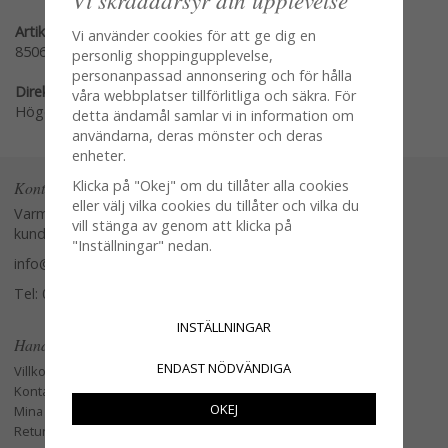
Artikelnummer:
Vi använder cookies för att ge dig en
8506-RA
personlig shoppingupplevelse,
personanpassad annonsering och för hålla
Direktlänk:
våra webbplatser tillförlitliga och säkra. För
Högerklicka och kopiera adressen
detta ändamål samlar vi in information om
användarna, deras mönster och deras
enheter.
Klicka på "Okej" om du tillåter alla cookies
Kontakta oss
eller välj vilka cookies du tillåter och vilka du
Varmt välkommen att kontakta vår
vill stänga av genom att klicka på
kundtjänst.
"Inställningar" nedan.
info@glasverandan.se
Tel: 079-3495968
INSTÄLLNINGAR
Handla
ENDAST NÖDVÄNDIGA
Villkor
Kontakta oss
OKEJ
Mina favoriter
Retur och Reklamation