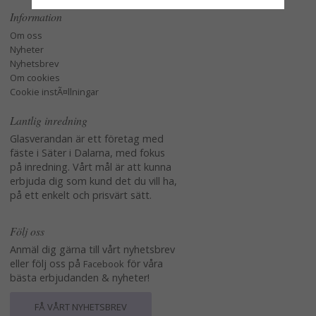
Information
Om oss
Nyheter
Nyhetsbrev
Om cookies
Cookie instÃ¤llningar
Lantlig inredning
Glasverandan är ett företag med
fäste i Säter i Dalarna, med fokus
på inredning. Vårt mål är att kunna
erbjuda dig som kund det du vill ha,
på ett enkelt och prisvärt sätt.
Följ oss
Anmäl dig gärna till vårt nyhetsbrev
eller följ oss på
för våra
Facebook
bästa erbjudanden & nyheter!
FÅ VÅRT NYHETSBREV