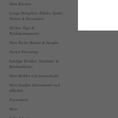
Våra Klockor
Lyxiga Paraplyer, Kläder, Sjalar,
Väskor & Necessärer
Skyltar, Tags &
Kylskåpsmagneter
Våra Tavlor Ramar & Speglar
Vacker Förvaring
Lantliga Textilier, Vaxdukar &
Bordstabletter
Våra Möbler och insynsskydd
Våra husdjur dekorationer och
tillbehör
Presentkort
Höst