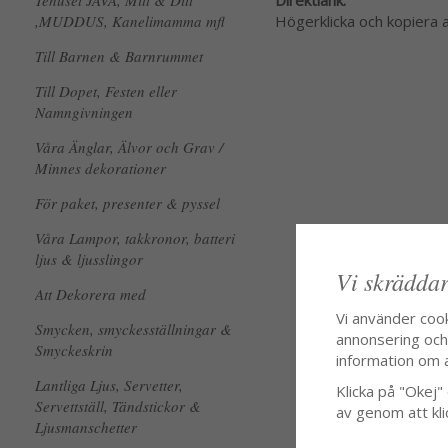
Tehuset JAVA, Mitt & Ditt
Högerklicka och kopiera
,MUDDUS, Kanelimamma mfl
Till Barnen & Barnrummet
Till Dopet, Festen eller
Namngivningen
Våra Änglar, Älvor och Grav /
Minnes dekorationer
För paket, presenter & pyssel
Våra Lampor, takkronor, batteri
ljus & ljusslingor
Vi skräddar
Att Dekorera med
Vi använder coo
Smycken, smyckesställningar &
annonsering och f
Smyckeskrin
information om 
Lantliga Ljus, Servetter,
Klicka på "Okej" o
Servettställ, Tändstickor &
av genom att kli
Ljusmanschetter