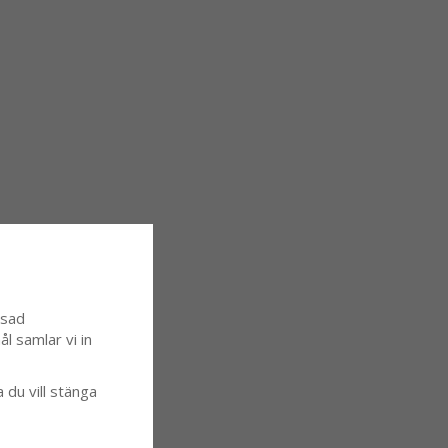
ssad
l samlar vi in
a du vill stänga