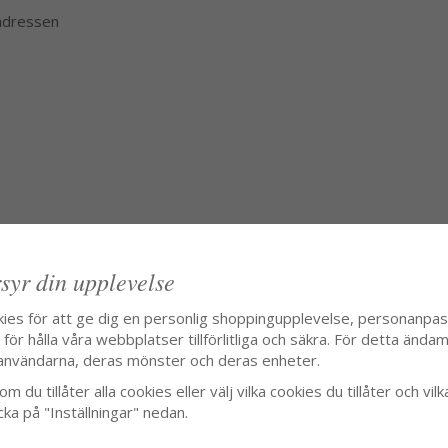
 adressen
syr din upplevelse
kies för att ge dig en personlig shoppingupplevelse, personanpa
ör hålla våra webbplatser tillförlitliga och säkra. För detta ändamå
användarna, deras mönster och deras enheter.
m du tillåter alla cookies eller välj vilka cookies du tillåter och vilk
cka på "Inställningar" nedan.