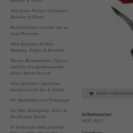
kransar & växter
Våra konst Frukter, Grönsaker,
Bakelser & Tårtor
Bordstabletter, servetter mm av
Lena Petersson
Våra Knoppar, Krokar,
Handtag, Kedjor & Konsoler
Hästar, Bordstabletter, Figurer
mm från Sverigealmanackan
Erkers Marie Persson
Våra Ljuslyktor, Ljusstakar,
glasklockor för ljus & Ljusfat
SPARA SOM FAVORI
För Badrummet och Tvättstugan
För Bak, Matlagning, Köket &
Artikelnummer:
Det Dukade Bordet
6051-80-1
Te Godis och annat gott från
Direktlänk: