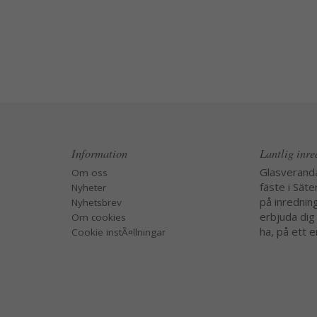
Information
Lantlig inr
Glasverand
Om oss
fäste i Säte
Nyheter
på inredning
Nyhetsbrev
erbjuda dig
Om cookies
ha, på ett e
Cookie instÃ¤llningar