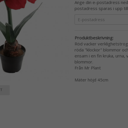
Ange din e-postadress nedan
postadress sparas i upp til
Produktbeskrivning:
Röd vacker verklighetstrog
röda "klockor" blommor och g
ensam i en fin kruka, urna
blommor.
Från Mr Plant
Mäter höjd 45cm
T