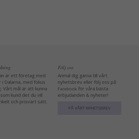
edning
Följ oss
an är ett företag med
Anmäl dig gärna till vårt
r i Dalarna, med fokus
nyhetsbrev eller följ oss på
. Vårt mål är att kunna
för våra bästa
Facebook
 som kund det du vill
erbjudanden & nyheter!
nkelt och prisvärt sätt.
FÅ VÅRT NYHETSBREV