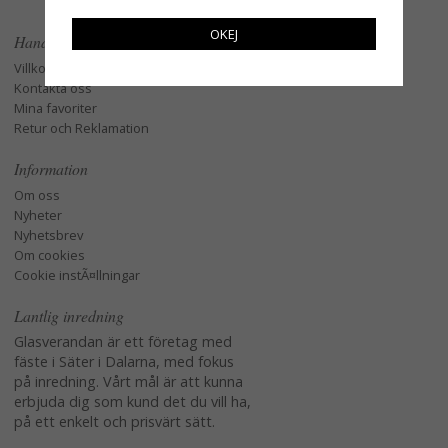
OKEJ
Handla
Villkor
Kontakta oss
Mina favoriter
Retur och Reklamation
Information
Om oss
Nyheter
Nyhetsbrev
Om cookies
Cookie instÃ¤llningar
Lantlig inredning
Glasverandan är ett företag med
fäste i Säter i Dalarna, med fokus
på inredning. Vårt mål är att kunna
erbjuda dig som kund det du vill ha,
på ett enkelt och prisvärt sätt.