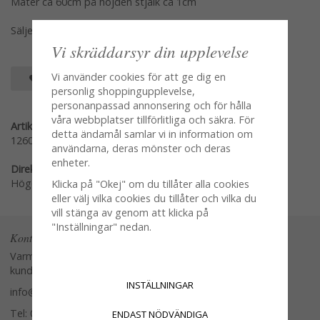
Mäter ca 60cm på höjden stjälk ca 1cm
Säljes per styck en och en Amaryllis för sig
Vi skräddarsyr din upplevelse
Vi använder cookies för att ge dig en
SPARA SOM FAVORIT
personlig shoppingupplevelse,
personanpassad annonsering och för hålla
våra webbplatser tillförlitliga och säkra. För
Artikelnummer:
detta ändamål samlar vi in information om
1260-4
användarna, deras mönster och deras
enheter.
Direktlänk:
Högerklicka och kopiera adressen
Klicka på "Okej" om du tillåter alla cookies
eller välj vilka cookies du tillåter och vilka du
vill stänga av genom att klicka på
"Inställningar" nedan.
Kontakta oss
Varmt välkommen att kontakta vår
kundtjänst.
INSTÄLLNINGAR
info@glasverandan.se
Tel: 079-3495968
ENDAST NÖDVÄNDIGA