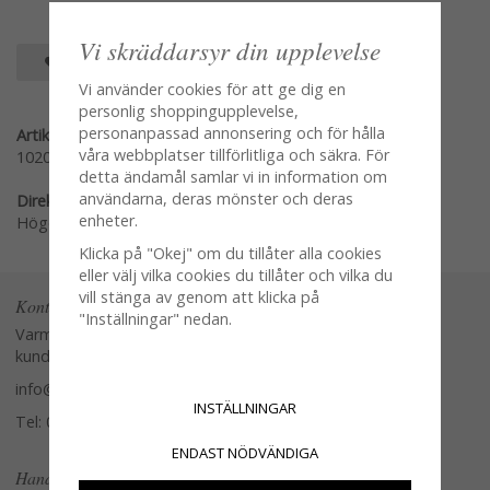
Vi skräddarsyr din upplevelse
SPARA SOM FAVORIT
Vi använder cookies för att ge dig en
personlig shoppingupplevelse,
personanpassad annonsering och för hålla
Artikelnummer:
våra webbplatser tillförlitliga och säkra. För
1020-B
detta ändamål samlar vi in information om
användarna, deras mönster och deras
Direktlänk:
enheter.
Högerklicka och kopiera adressen
Klicka på "Okej" om du tillåter alla cookies
eller välj vilka cookies du tillåter och vilka du
vill stänga av genom att klicka på
Kontakta oss
"Inställningar" nedan.
Varmt välkommen att kontakta vår
kundtjänst.
info@glasverandan.se
INSTÄLLNINGAR
Tel: 079-3495968
ENDAST NÖDVÄNDIGA
Handla