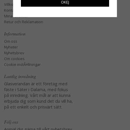
OKEJ
Villkor
Kontakta oss
Mina favoriter
Retur och Reklamation
Information
Om oss
Nyheter
Nyhetsbrev
Om cookies
Cookie instÃ¤llningar
Lantlig inredning
Glasverandan är ett företag med
fäste i Säter i Dalarna, med fokus
på inredning. Vårt mål är att kunna
erbjuda dig som kund det du vill ha,
på ett enkelt och prisvärt sätt.
Följ oss
Anmäl dig gärna till vårt nyhetsbrev