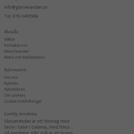
info@glasverandan.se
Tel: 079-3495968
Handla
Villkor
Kontakta oss
Mina favoriter
Retur och Reklamation
Information
Om oss
Nyheter
Nyhetsbrev
Om cookies
Cookie instÃ¤llningar
Lantlig inredning
Glasverandan är ett företag med
fäste i Säter i Dalarna, med fokus
på inredning. Vårt mål är att kunna