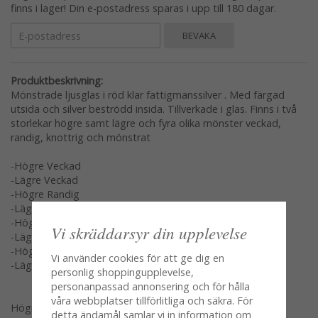
finns i lager! Din e-postadress sparas i upp till 180 dagar.
BEVAKA
Produktbeskrivning:
Mönstrade ljusglas i röd klar fattigmanssilver . Med färgad
utsida och silver beströdd insida. Tillverkade i glas. Finns i två
storlekar högre samt lägre och fyra olika mönster veckad,
randig, knottrig och mönstrat
-Högre Veckad
-Lägre Veckad
-Högre Randig
-Lägre Randig
-Högre knottrig
Vi skräddarsyr din upplevelse
-Lägre knottrig
-Högre Mönstrade
Vi använder cookies för att ge dig en
-Lägre Mönstrade
personlig shoppingupplevelse,
personanpassad annonsering och för hålla
våra webbplatser tillförlitliga och säkra. För
Högre
detta ändamål samlar vi in information om