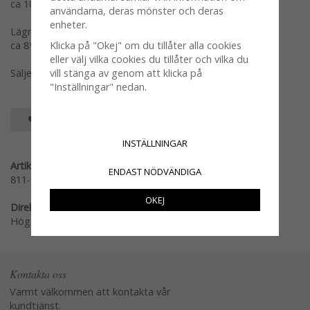
ca 10*10,5cm
användarna, deras mönster och deras
enheter.
Lägre
Klicka på "Okej" om du tillåter alla cookies
ca 8*8cm
eller välj vilka cookies du tillåter och vilka du
vill stänga av genom att klicka på
Säljes var storlek samt nyans för sig ett och ett per styck
"Inställningar" nedan.
SPARA SOM FAVORIT
INSTÄLLNINGAR
Artikelnummer:
ENDAST NÖDVÄNDIGA
811-900-30
OKEJ
Direktlänk:
Högerklicka och kopiera adressen
Kontakta oss
Varmt välkommen att kontakta vår
kundtjänst.