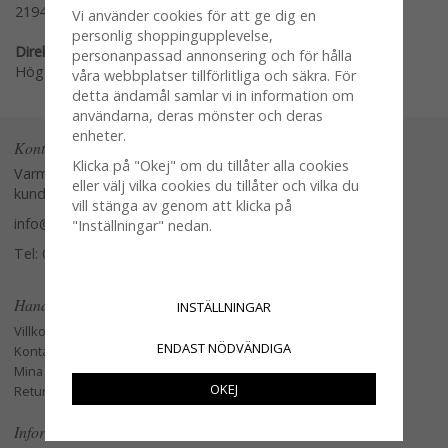
2194-80
Vi använder cookies för att ge dig en
personlig shoppingupplevelse,
Direktlänk:
personanpassad annonsering och för hålla
Högerklicka och kopiera adressen
våra webbplatser tillförlitliga och säkra. För
detta ändamål samlar vi in information om
användarna, deras mönster och deras
enheter.
Kontakta oss
Klicka på "Okej" om du tillåter alla cookies
Varmt välkommen att kontakta vår
eller välj vilka cookies du tillåter och vilka du
kundtjänst.
vill stänga av genom att klicka på
info@glasverandan.se
"Inställningar" nedan.
Tel: 079-3495968
Handla
INSTÄLLNINGAR
Villkor
ENDAST NÖDVÄNDIGA
Kontakta oss
Mina favoriter
OKEJ
Retur och Reklamation
Information