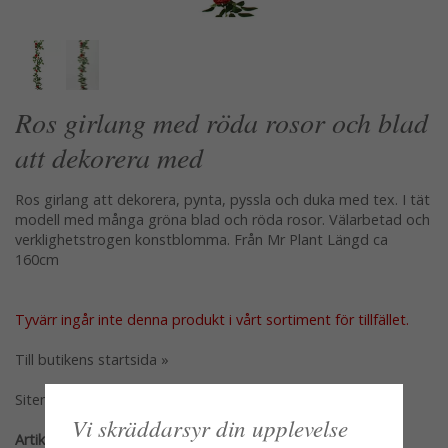
Ros girlang med röda rosor och blad
att dekorera med
Ros girlang att dekorera, pynta, pyssla och duka med tex. I tät
modell med många gröna blad och röda rosor. Välarbetad och
verklighetstrogen konstblomma. Från Mr Plant Längd ca
160cm
Tyvärr ingår inte denna produkt i vårt sortiment för tillfället.
Till butikens startsida »
Sitemap »
Vi skräddarsyr din upplevelse
Artikelnummer: