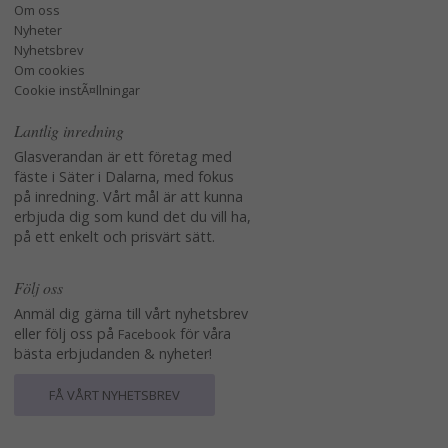
Om oss
Nyheter
Nyhetsbrev
Om cookies
Cookie instÃ¤llningar
Lantlig inredning
Glasverandan är ett företag med
fäste i Säter i Dalarna, med fokus
på inredning. Vårt mål är att kunna
erbjuda dig som kund det du vill ha,
på ett enkelt och prisvärt sätt.
Följ oss
Anmäl dig gärna till vårt nyhetsbrev
eller följ oss på
för våra
Facebook
bästa erbjudanden & nyheter!
FÅ VÅRT NYHETSBREV