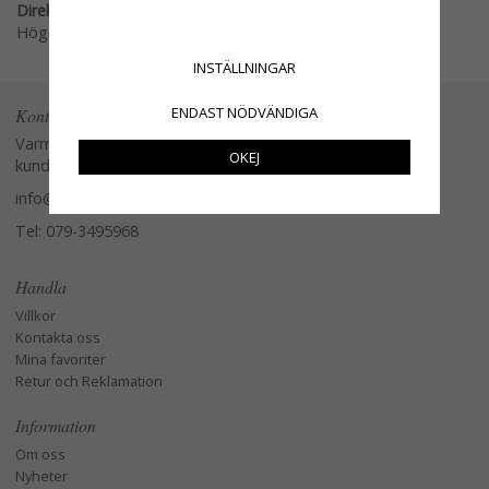
Direktlänk:
Högerklicka och kopiera adressen
INSTÄLLNINGAR
ENDAST NÖDVÄNDIGA
Kontakta oss
Varmt välkommen att kontakta vår
OKEJ
kundtjänst.
info@glasverandan.se
Tel: 079-3495968
Handla
Villkor
Kontakta oss
Mina favoriter
Retur och Reklamation
Information
Om oss
Nyheter