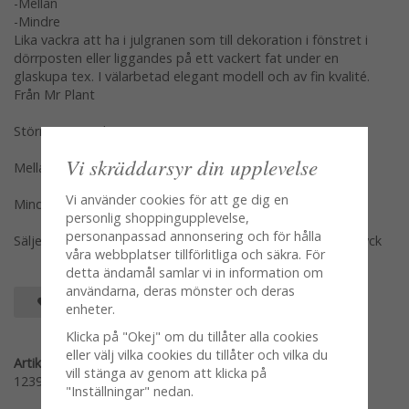
-Mellan
-Mindre
Lika vackra att ha i julgranen som till dekoration i fönstret i
dörrposten eller liggandes på ett vackert fat under en
glaskupa tex. I välarbetad elegant modell och av fin kvalité.
Från Mr Plant
Större 10cm i diameter
Vi skräddarsyr din upplevelse
Mellan 9cm i diameter
Vi använder cookies för att ge dig en
Mindre 6cm i diameter
personlig shoppingupplevelse,
personanpassad annonsering och för hålla
Säljes per styck en och en var modell/storlek för sig per styck
våra webbplatser tillförlitliga och säkra. För
detta ändamål samlar vi in information om
användarna, deras mönster och deras
SPARA SOM FAVORIT
enheter.
Klicka på "Okej" om du tillåter alla cookies
eller välj vilka cookies du tillåter och vilka du
Artikelnummer:
vill stänga av genom att klicka på
1239-20
"Inställningar" nedan.