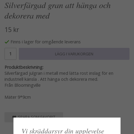
Silverfärgad gran att hänga och
dekorera med
15 kr
Finns i lager för omgående leverans
LÄGG I VARUKORGEN
Produktbeskrivning:
Silverfärgad julgran i metall med lätta rost inslag för en
industriell känsla . Att hänga och dekorera med.
Från Bloomingville
Mäter 9*9cm
SPARA SOM FAVORIT
Vi skräddarsyr din upplevelse