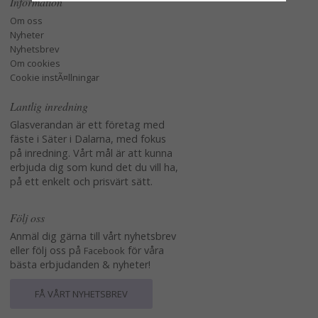
Information
Om oss
Nyheter
Nyhetsbrev
Om cookies
Cookie instÃ¤llningar
Lantlig inredning
Glasverandan är ett företag med
fäste i Säter i Dalarna, med fokus
på inredning. Vårt mål är att kunna
erbjuda dig som kund det du vill ha,
på ett enkelt och prisvärt sätt.
Följ oss
Anmäl dig gärna till vårt nyhetsbrev
eller följ oss på
för våra
Facebook
bästa erbjudanden & nyheter!
FÅ VÅRT NYHETSBREV