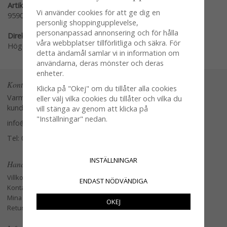
Artikelnummer:
Vi använder cookies för att ge dig en
959045
personlig shoppingupplevelse,
personanpassad annonsering och för hålla
Direktlänk:
våra webbplatser tillförlitliga och säkra. För
Högerklicka och kopiera adressen
detta ändamål samlar vi in information om
användarna, deras mönster och deras
enheter.
Kontakta oss
Klicka på "Okej" om du tillåter alla cookies
Varmt välkommen att kontakta vår
eller välj vilka cookies du tillåter och vilka du
kundtjänst.
vill stänga av genom att klicka på
"Inställningar" nedan.
info@glasverandan.se
Tel: 079-3495968
INSTÄLLNINGAR
Handla
Villkor
ENDAST NÖDVÄNDIGA
Kontakta oss
Mina favoriter
OKEJ
Retur och Reklamation