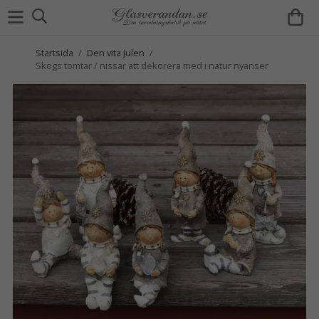
Startsida
/
Den vita Julen
/
Skogs tomtar / nissar att dekorera med i natur nyanser