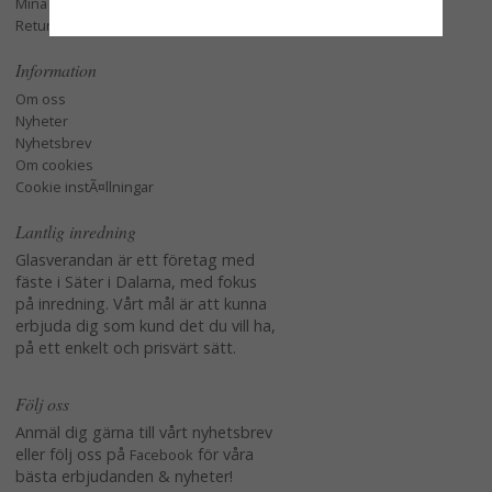
Mina favoriter
Retur och Reklamation
Information
Om oss
Nyheter
Nyhetsbrev
Om cookies
Cookie instÃ¤llningar
Lantlig inredning
Glasverandan är ett företag med
fäste i Säter i Dalarna, med fokus
på inredning. Vårt mål är att kunna
erbjuda dig som kund det du vill ha,
på ett enkelt och prisvärt sätt.
Följ oss
Anmäl dig gärna till vårt nyhetsbrev
eller följ oss på
för våra
Facebook
bästa erbjudanden & nyheter!