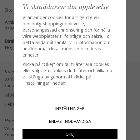
Vi skräddarsyr din upplevelse
Sitemap »
Vi använder cookies för att ge dig en
Artikelnummer:
personlig shoppingupplevelse,
23261-FK
personanpassad annonsering och för hålla
våra webbplatser tillförlitliga och säkra. För
Direktlänk:
detta ändamål samlar vi in information om
Högerklicka och kopiera adressen
användarna, deras mönster och deras
enheter.
Klicka på "Okej" om du tillåter alla cookies
eller välj vilka cookies du tillåter och vilka du
Kontakta oss
vill stänga av genom att klicka på
Varmt välkommen att kontakta vår
"Inställningar" nedan.
kundtjänst.
info@glasverandan.se
Tel: 079-3495968
INSTÄLLNINGAR
Handla
ENDAST NÖDVÄNDIGA
Villkor
OKEJ
Kontakta oss