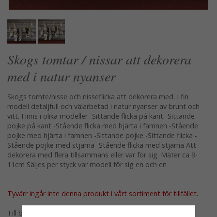
Skogs tomtar / nissar att dekorera
med i natur nyanser
Skogs tomte/nisse och nisseflicka att dekorera med. I fin
modell detaljfull och välarbetad i natur nyanser av brunt och
vitt. Finns i olika modeller -Sittande flicka på kant -Sittande
pojke på kant -Stående flicka med hjärta i famnen -Stående
pojke med hjärta i famnen -Sittande pojke -Sittande flicka -
Stående pojke med stjärna -Stående flicka med stjärna Att
dekorera med flera tillsammans eller var för sig. Mäter ca 9-
11cm Säljes per styck var modell för sig en och en
Tyvärr ingår inte denna produkt i vårt sortiment för tillfället.
Till butikens startsida »