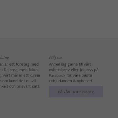
edning
Följ oss
an är ett företag med
Anmäl dig gärna till vårt
r i Dalarna, med fokus
nyhetsbrev eller följ oss på
. Vårt mål är att kunna
för våra bästa
Facebook
 som kund det du vill
erbjudanden & nyheter!
nkelt och prisvärt sätt.
FÅ VÅRT NYHETSBREV