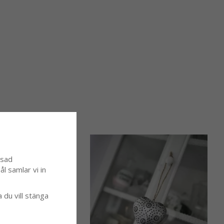
ssad
l samlar vi in
a du vill stänga