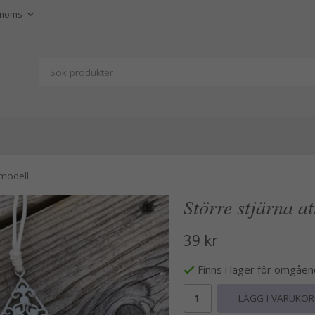
 modell
Större stjärna a
39 kr
Finns i lager för omgåe
LÄGG I VARUKO