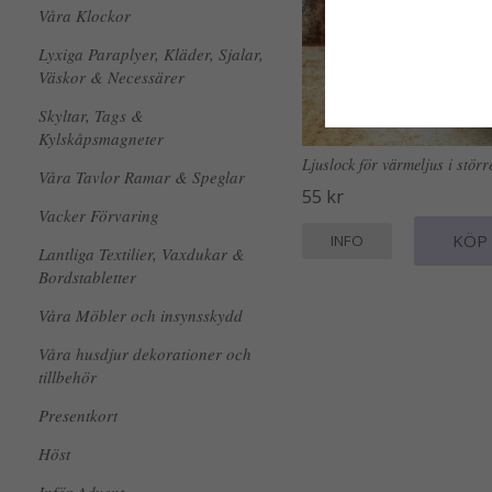
Våra Klockor
Lyxiga Paraplyer, Kläder, Sjalar,
Väskor & Necessärer
Skyltar, Tags &
Kylskåpsmagneter
Ljuslock för värmeljus i störr
Våra Tavlor Ramar & Speglar
55 kr
Vacker Förvaring
KÖP
INFO
Lantliga Textilier, Vaxdukar &
Bordstabletter
Våra Möbler och insynsskydd
Våra husdjur dekorationer och
tillbehör
Presentkort
Höst