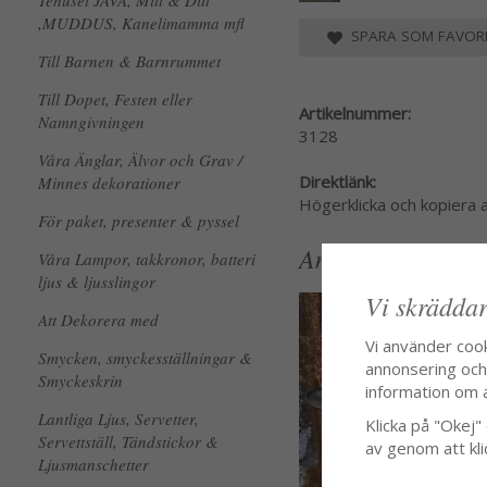
Tehuset JAVA, Mitt & Ditt
,MUDDUS, Kanelimamma mfl
SPARA SOM FAVORI
Till Barnen & Barnrummet
Till Dopet, Festen eller
Artikelnummer:
Namngivningen
3128
Våra Änglar, Älvor och Grav /
Direktlänk:
Minnes dekorationer
Högerklicka och kopiera
För paket, presenter & pyssel
Andra köpte även
Våra Lampor, takkronor, batteri
ljus & ljusslingor
Vi skräddar
Att Dekorera med
Vi använder coo
Smycken, smyckesställningar &
annonsering och f
Smyckeskrin
information om 
Lantliga Ljus, Servetter,
Klicka på "Okej" o
Servettställ, Tändstickor &
av genom att kli
Ljusmanschetter