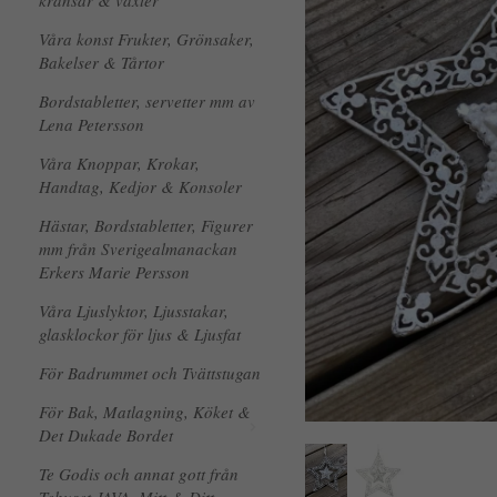
kransar & växter
Våra konst Frukter, Grönsaker,
Bakelser & Tårtor
Bordstabletter, servetter mm av
Lena Petersson
Våra Knoppar, Krokar,
Handtag, Kedjor & Konsoler
Hästar, Bordstabletter, Figurer
mm från Sverigealmanackan
Erkers Marie Persson
Våra Ljuslyktor, Ljusstakar,
glasklockor för ljus & Ljusfat
För Badrummet och Tvättstugan
För Bak, Matlagning, Köket &
Det Dukade Bordet
Te Godis och annat gott från