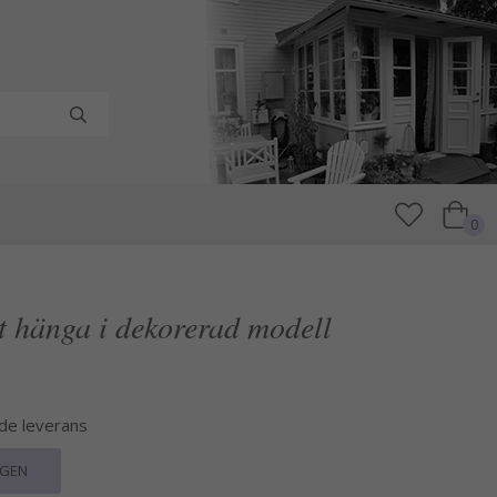
0
tt hänga i dekorerad modell
nde leverans
RGEN