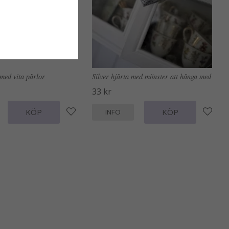
 med vita pärlor
Silver hjärta med mönster att hänga med
33 kr
KÖP
KÖP
INFO