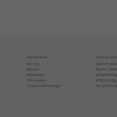
Information
Lantlig inr
Glasverand
Om oss
fäste i Säte
Nyheter
på inredning
Nyhetsbrev
erbjuda dig
Om cookies
ha, på ett e
Cookie instÃ¤llningar