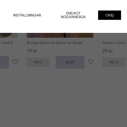
ENDAST
INSTÄLLNINGAR
OKEJ
NÖDVÄNDIGA
e modell
Rostigt dekorerat hjärta att hänga
Stärna i silver
19 kr
29 kr
KÖP
INFO
INFO