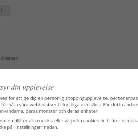
T
 adressen
syr din upplevelse
kies för att ge dig en personlig shoppingupplevelse, personanpa
ör hålla våra webbplatser tillförlitliga och säkra. För detta ändamå
användarna, deras mönster och deras enheter.
m du tillåter alla cookies eller välj vilka cookies du tillåter och vilk
cka på "Inställningar" nedan.