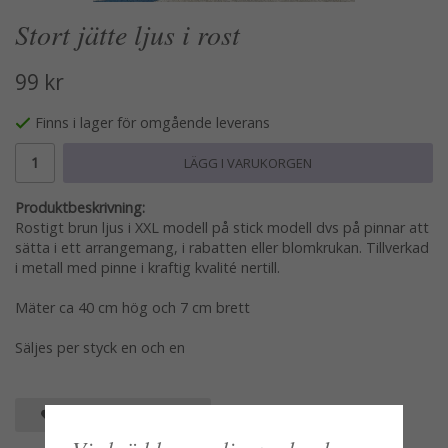
Stort jätte ljus i rost
99 kr
Finns i lager för omgående leverans
LÄGG I VARUKORGEN
Produktbeskrivning:
Rostigt brun ljus i XXL modell på stick modell dvs på pinnar att
sätta i ett arrangemang, i rabatten eller blomkrukan. Tillverkad
i metall med pinne i kraftig kvalité nertill.
Mäter ca 40 cm hög och 7 cm brett
Säljes per styck en och en
SPARA SOM FAVORIT