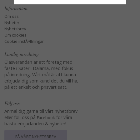
Information
Om oss
Nyheter
Nyhetsbrev
Om cookies
Cookie instÃ¤llningar
Lantlig inredning
Glasverandan är ett företag med
fäste i Säter i Dalarna, med fokus
på inredning. Vårt mål är att kunna
erbjuda dig som kund det du vill ha,
på ett enkelt och prisvärt sätt.
Följ oss
Anmäl dig gärna till vårt nyhetsbrev
eller följ oss på
för våra
Facebook
bästa erbjudanden & nyheter!
FÅ VÅRT NYHETSBREV