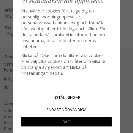
Vi skräddarsyr din upplevelse
Artikelnummer:
Vi använder cookies för att ge dig en
6827
personlig shoppingupplevelse,
personanpassad annonsering och för hålla
Direktlänk:
våra webbplatser tillförlitliga och säkra. För
Högerklicka och kopiera adressen
detta ändamål samlar vi in information om
användarna, deras mönster och deras
enheter.
Klicka på "Okej" om du tillåter alla cookies
Kontakta oss
eller välj vilka cookies du tillåter och vilka du
Varmt välkommen att kontakta vår
vill stänga av genom att klicka på
kundtjänst.
"Inställningar" nedan.
info@glasverandan.se
Tel: 079-3495968
INSTÄLLNINGAR
Handla
ENDAST NÖDVÄNDIGA
Villkor
Kontakta oss
OKEJ
Mina favoriter
Retur och Reklamation