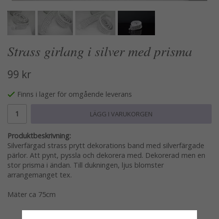
Strass girlang i silver med prisma
99 kr
Finns i lager för omgående leverans
LÄGG I VARUKORGEN
Produktbeskrivning:
Silverfärgad strass prytt dekorations band med silverfärgade
pärlor. Att pynt, pyssla och dekorera med. Dekorerad men en
stor prisma i ändan. Till dukningen, ljus blomster
arrangemanget tex.
Mäter ca 75cm