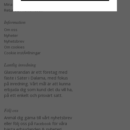
Mina favoriter
Retur och Reklamation
Information
Om oss
Nyheter
Nyhetsbrev
Om cookies
Cookie instÃ¤llningar
Lantlig inredning
Glasverandan är ett företag med
fäste i Säter i Dalarna, med fokus
på inredning. Vårt mål är att kunna
erbjuda dig som kund det du vill ha,
på ett enkelt och prisvärt sätt.
Följ oss
Anmäl dig gärna till vårt nyhetsbrev
eller följ oss på
för våra
Facebook
bästa erbjudanden & nyheter!