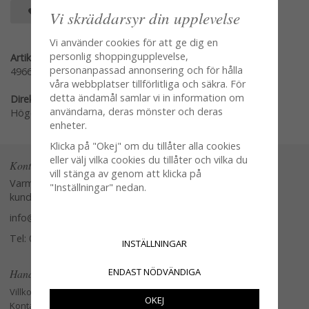
SPARA SOM FAVORIT
Vi skräddarsyr din upplevelse
Vi använder cookies för att ge dig en
personlig shoppingupplevelse,
Artikelnummer:
personanpassad annonsering och för hålla
4966-1
våra webbplatser tillförlitliga och säkra. För
detta ändamål samlar vi in information om
Direktlänk:
användarna, deras mönster och deras
Högerklicka och kopiera adressen
enheter.
Klicka på "Okej" om du tillåter alla cookies
eller välj vilka cookies du tillåter och vilka du
Kontakta oss
vill stänga av genom att klicka på
Varmt välkommen att kontakta vår
"Inställningar" nedan.
kundtjänst.
info@glasverandan.se
Tel: 079-3495968
INSTÄLLNINGAR
ENDAST NÖDVÄNDIGA
Handla
Villkor
OKEJ
Kontakta oss