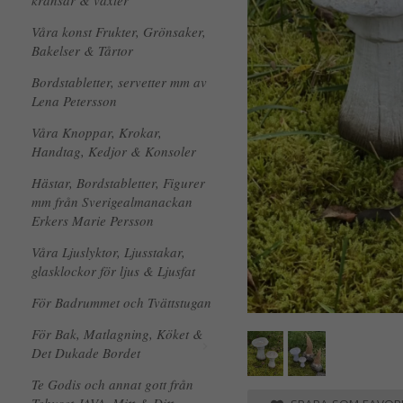
kransar & växter
Våra konst Frukter, Grönsaker,
Bakelser & Tårtor
Bordstabletter, servetter mm av
Lena Petersson
Våra Knoppar, Krokar,
Handtag, Kedjor & Konsoler
Hästar, Bordstabletter, Figurer
mm från Sverigealmanackan
Erkers Marie Persson
Våra Ljuslyktor, Ljusstakar,
glasklockor för ljus & Ljusfat
För Badrummet och Tvättstugan
För Bak, Matlagning, Köket &
Det Dukade Bordet
Te Godis och annat gott från