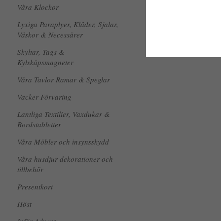
Våra Klockor
Lyxiga Paraplyer, Kläder, Sjalar,
Väskor & Necessärer
Skyltar, Tags &
Kylskåpsmagneter
Våra Tavlor Ramar & Speglar
Vacker Förvaring
Lantliga Textilier, Vaxdukar &
Bordstabletter
Våra Möbler och insynsskydd
Våra husdjur dekorationer och
tillbehör
Presentkort
Höst