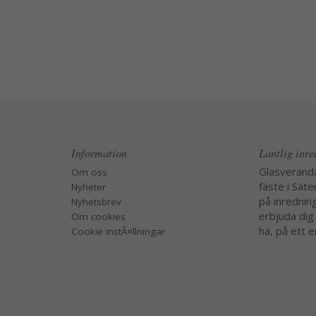
Information
Lantlig inr
Glasverand
Om oss
fäste i Säte
Nyheter
på inredning
Nyhetsbrev
erbjuda dig
Om cookies
ha, på ett e
Cookie instÃ¤llningar