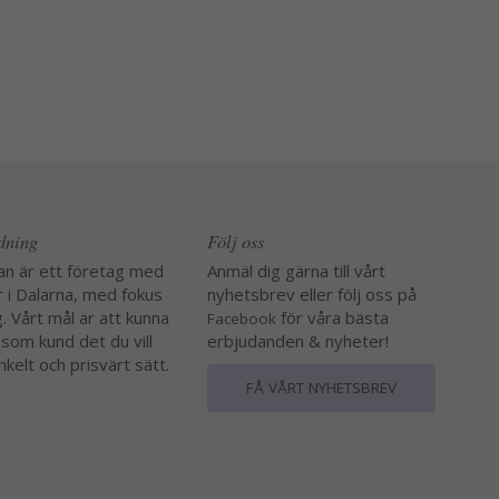
edning
Följ oss
an är ett företag med
Anmäl dig gärna till vårt
r i Dalarna, med fokus
nyhetsbrev eller följ oss på
. Vårt mål är att kunna
för våra bästa
Facebook
 som kund det du vill
erbjudanden & nyheter!
nkelt och prisvärt sätt.
FÅ VÅRT NYHETSBREV