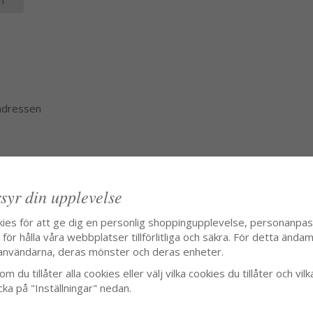
T
 adressen
syr din upplevelse
kies för att ge dig en personlig shoppingupplevelse, personanpa
ör hålla våra webbplatser tillförlitliga och säkra. För detta ändamå
användarna, deras mönster och deras enheter.
m du tillåter alla cookies eller välj vilka cookies du tillåter och vilk
cka på "Inställningar" nedan.