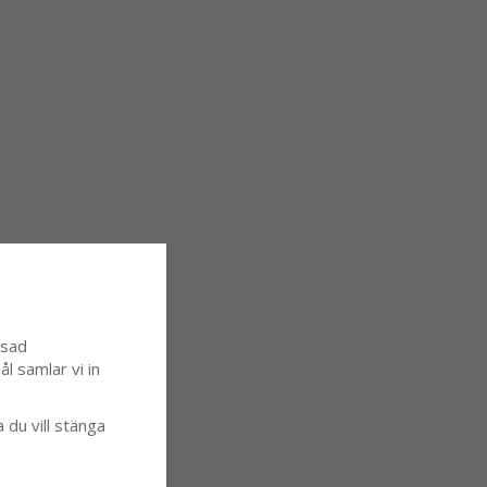
ssad
l samlar vi in
a du vill stänga