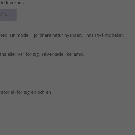
nde leverans
RGEN
d. Fin modell i jordnära natur nyanser. Finns i två modeller.
 eller var för sig. Tillverkade i keramik.
/storlek för sig en och en