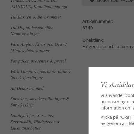
Tehuset JAVA, Mitt & Ditt
SPARA SOM FAVORI
,MUDDUS, Kanelimamma mfl
Till Barnen & Barnrummet
Artikelnummer:
Till Dopet, Festen eller
5340
Namngivningen
Direktlänk:
Våra Änglar, Älvor och Grav /
Högerklicka och kopiera
Minnes dekorationer
För paket, presenter & pyssel
Våra Lampor, takkronor, batteri
ljus & ljusslingor
Vi skräddar
Att Dekorera med
Vi använder coo
Smycken, smyckesställningar &
annonsering och f
Smyckeskrin
information om 
Lantliga Ljus, Servetter,
Klicka på "Okej" o
Servettställ, Tändstickor &
av genom att kli
Ljusmanschetter