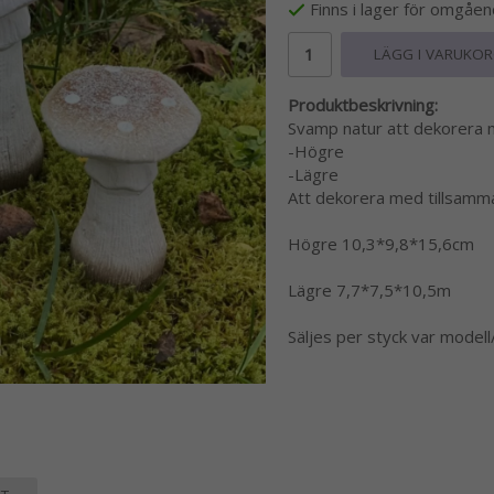
Finns i lager för omgåe
LÄGG I VARUKO
Produktbeskrivning:
Svamp natur att dekorera me
-Högre
-Lägre
Att dekorera med tillsammans
Högre 10,3*9,8*15,6cm
Lägre 7,7*7,5*10,5m
Säljes per styck var modell