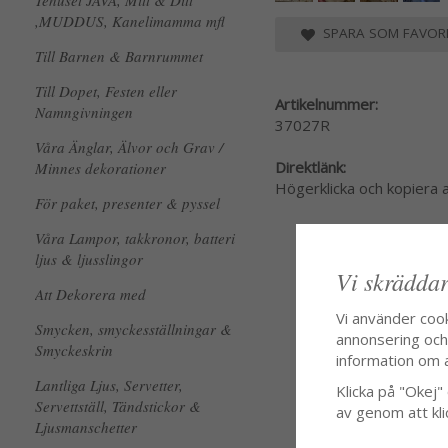
Tehuset JAVA, Mitt & Ditt
,MUDDUS, Kanelimamma mfl
SPARA SOM FAVORI
Till Barnen & Barnrummet
Till Dopet, Festen eller
Artikelnummer:
Namngivningen
37027R
Våra Änglar, Älvor och Grav /
Direktlänk:
Minnes dekorationer
Högerklicka och kopiera
För paket, presenter & pyssel
Våra Lampor, takkronor, batteri
ljus & ljusslingor
Vi skräddar
Att Dekorera med
Vi använder coo
Smycken, smyckesställningar &
annonsering och f
Smyckeskrin
information om 
Lantliga Ljus, Servetter,
Klicka på "Okej" o
Servettställ, Tändstickor &
av genom att kli
Ljusmanschetter