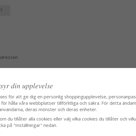
T
 adressen
syr din upplevelse
kies för att ge dig en personlig shoppingupplevelse, personanpa
ör hålla våra webbplatser tillförlitliga och säkra. För detta ändamå
användarna, deras mönster och deras enheter.
m du tillåter alla cookies eller välj vilka cookies du tillåter och vilk
cka på "Inställningar" nedan.