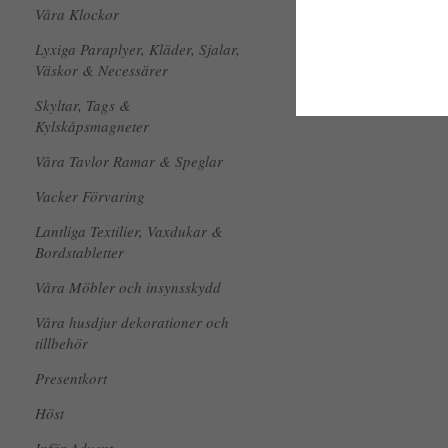
Våra Klockor
Lyxiga Paraplyer, Kläder, Sjalar,
Väskor & Necessärer
Skyltar, Tags &
Kylskåpsmagneter
Våra Tavlor Ramar & Speglar
Vacker Förvaring
Lantliga Textilier, Vaxdukar &
Bordstabletter
Våra Möbler och insynsskydd
Våra husdjur dekorationer och
tillbehör
Presentkort
Höst