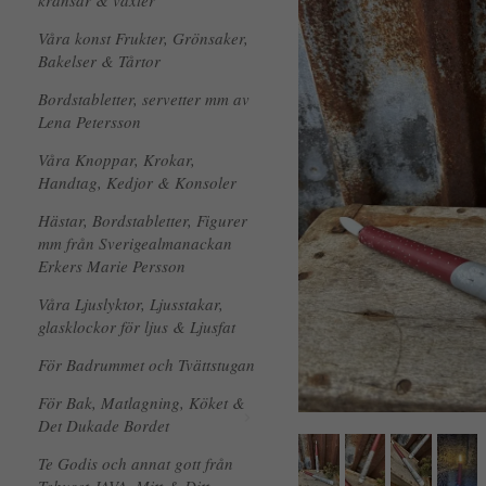
kransar & växter
Våra konst Frukter, Grönsaker,
Bakelser & Tårtor
Bordstabletter, servetter mm av
Lena Petersson
Våra Knoppar, Krokar,
Handtag, Kedjor & Konsoler
Hästar, Bordstabletter, Figurer
mm från Sverigealmanackan
Erkers Marie Persson
Våra Ljuslyktor, Ljusstakar,
glasklockor för ljus & Ljusfat
För Badrummet och Tvättstugan
För Bak, Matlagning, Köket &
Det Dukade Bordet
Te Godis och annat gott från