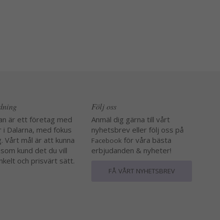
edning
Följ oss
an är ett företag med
Anmäl dig gärna till vårt
r i Dalarna, med fokus
nyhetsbrev eller följ oss på
. Vårt mål är att kunna
för våra bästa
Facebook
 som kund det du vill
erbjudanden & nyheter!
nkelt och prisvärt sätt.
FÅ VÅRT NYHETSBREV