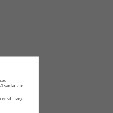
ssad
l samlar vi in
a du vill stänga