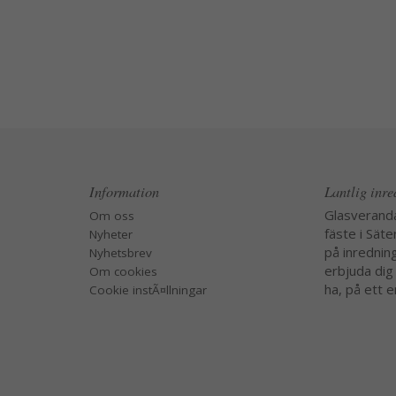
Information
Lantlig inr
Glasverand
Om oss
fäste i Säte
Nyheter
på inredning
Nyhetsbrev
erbjuda dig
Om cookies
ha, på ett e
Cookie instÃ¤llningar