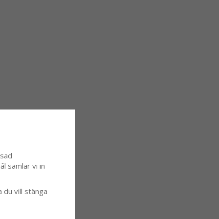
ssad
l samlar vi in
a du vill stänga