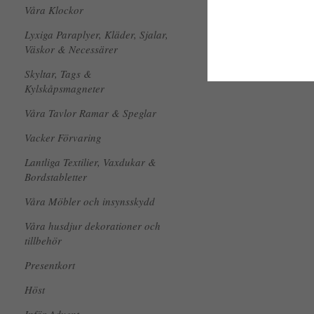
Våra Klockor
Lyxiga Paraplyer, Kläder, Sjalar,
Väskor & Necessärer
Skyltar, Tags &
Kylskåpsmagneter
Våra Tavlor Ramar & Speglar
Vacker Förvaring
Lantliga Textilier, Vaxdukar &
Bordstabletter
Våra Möbler och insynsskydd
Våra husdjur dekorationer och
tillbehör
Presentkort
Höst