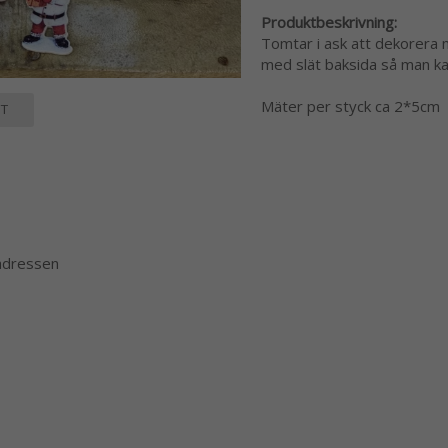
Produktbeskrivning:
Tomtar i ask att dekorera me
med slät baksida så man kan
Mäter per styck ca 2*5cm
T
 adressen