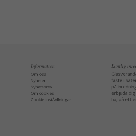
Information
Lantlig inr
Glasverand
Om oss
fäste i Säte
Nyheter
på inredning
Nyhetsbrev
erbjuda dig
Om cookies
ha, på ett e
Cookie instÃ¤llningar