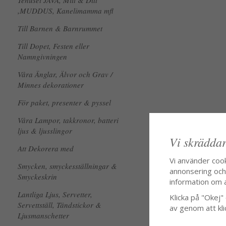
Tehuset JAVA, Mitt & Ditt
,MUDDUS, Kanelimamma mfl
Till Barnen & Barnrummet
Till Dopet, Festen eller
Namngivningen
Våra Änglar, Älvor och Grav /
Minnes dekorationer
För paket, presenter & pyssel
Våra Lampor, takkronor, batteri
ljus & ljusslingor
Vi skräddar
Att Dekorera med
Vi använder coo
Smycken, smyckesställningar &
annonsering och f
Smyckeskrin
information om 
Lantliga Ljus, Servetter,
Klicka på "Okej" o
Servettställ, Tändstickor &
av genom att kli
Ljusmanschetter