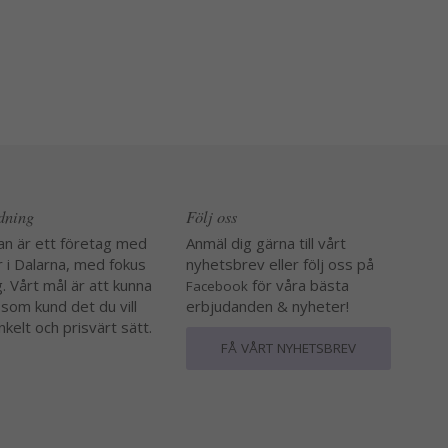
edning
Följ oss
an är ett företag med
Anmäl dig gärna till vårt
r i Dalarna, med fokus
nyhetsbrev eller följ oss på
. Vårt mål är att kunna
för våra bästa
Facebook
 som kund det du vill
erbjudanden & nyheter!
nkelt och prisvärt sätt.
FÅ VÅRT NYHETSBREV