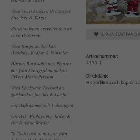
kransar & växter
Våra konst Frukter, Grönsaker,
Bakelser & Tårtor
Bordstabletter, servetter mm av
SPARA SOM FAVORI
Lena Petersson
Våra Knoppar, Krokar,
Handtag, Kedjor & Konsoler
Artikelnummer:
4390-1
Hästar, Bordstabletter, Figurer
mm från Sverigealmanackan
Direktlänk:
Erkers Marie Persson
Högerklicka och kopiera
Våra Ljuslyktor, Ljusstakar,
glasklockor för ljus & Ljusfat
För Badrummet och Tvättstugan
För Bak, Matlagning, Köket &
Det Dukade Bordet
Te Godis och annat gott från