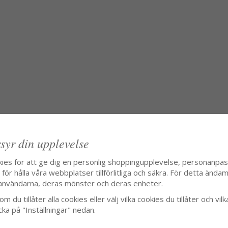
syr din upplevelse
kies för att ge dig en personlig shoppingupplevelse, personanpa
ör hålla våra webbplatser tillförlitliga och säkra. För detta ändamå
användarna, deras mönster och deras enheter.
m du tillåter alla cookies eller välj vilka cookies du tillåter och vilk
cka på "Inställningar" nedan.