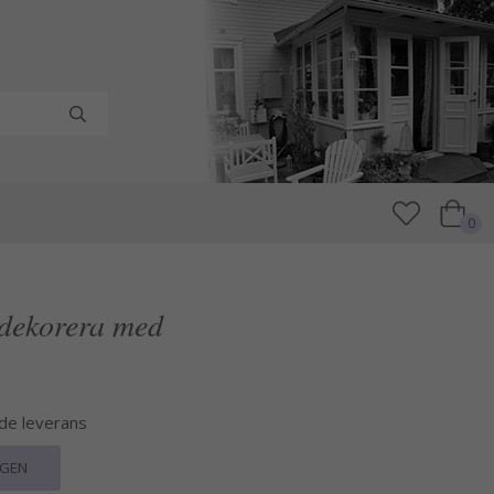
0
 dekorera med
nde leverans
RGEN