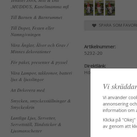
Tehuset JAVA, Mitt & Ditt
,MUDDUS, Kanelimamma mfl
Till Barnen & Barnrummet
SPARA SOM FAVORI
Till Dopet, Festen eller
Namngivningen
Våra Änglar, Älvor och Grav /
Artikelnummer:
Minnes dekorationer
5232-20
För paket, presenter & pyssel
Direktlänk:
Högerklicka och kopiera
Våra Lampor, takkronor, batteri
ljus & ljusslingor
Vi skräddar
Att Dekorera med
Vi använder coo
Smycken, smyckesställningar &
annonsering och f
Smyckeskrin
information om 
Lantliga Ljus, Servetter,
Klicka på "Okej" o
Servettställ, Tändstickor &
av genom att kli
Ljusmanschetter