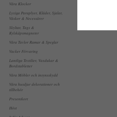
Våra Klockor
Lyxiga Paraplyer, Kläder, Sjalar,
Väskor & Necessärer
Skyltar, Tags &
Kylskåpsmagneter
Våra Tavlor Ramar & Speglar
Vacker Förvaring
Lantliga Textilier, Vaxdukar &
Bordstabletter
Våra Möbler och insynsskydd
Våra husdjur dekorationer och
tillbehör
Presentkort
Höst