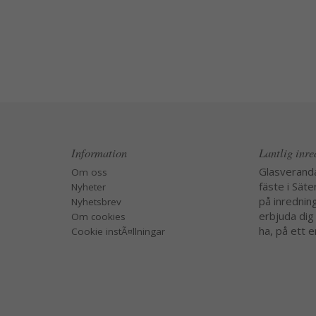
Information
Lantlig inr
Glasverand
Om oss
fäste i Säte
Nyheter
på inredning
Nyhetsbrev
erbjuda dig
Om cookies
ha, på ett e
Cookie instÃ¤llningar