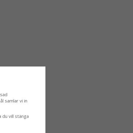
ssad
l samlar vi in
a du vill stänga