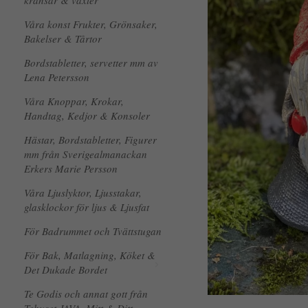
kransar & växter
Våra konst Frukter, Grönsaker,
Bakelser & Tårtor
Bordstabletter, servetter mm av
Lena Petersson
Våra Knoppar, Krokar,
Handtag, Kedjor & Konsoler
Hästar, Bordstabletter, Figurer
mm från Sverigealmanackan
Erkers Marie Persson
Våra Ljuslyktor, Ljusstakar,
glasklockor för ljus & Ljusfat
För Badrummet och Tvättstugan
För Bak, Matlagning, Köket &
Det Dukade Bordet
Te Godis och annat gott från