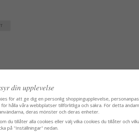
T
 adressen
syr din upplevelse
kies för att ge dig en personlig shoppingupplevelse, personanpa
ör hålla våra webbplatser tillförlitliga och säkra. För detta ändamå
användarna, deras mönster och deras enheter.
m du tillåter alla cookies eller välj vilka cookies du tillåter och vilk
cka på "Inställningar" nedan.