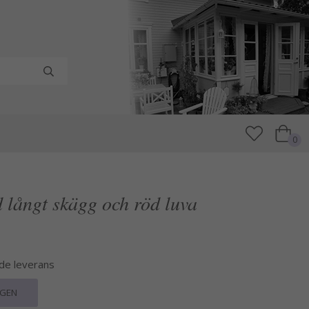
0
 långt skägg och röd luva
nde leverans
RGEN