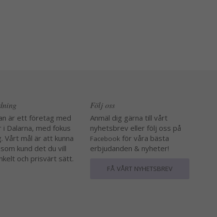
edning
Följ oss
an är ett företag med
Anmäl dig gärna till vårt
r i Dalarna, med fokus
nyhetsbrev eller följ oss på
. Vårt mål är att kunna
för våra bästa
Facebook
 som kund det du vill
erbjudanden & nyheter!
nkelt och prisvärt sätt.
FÅ VÅRT NYHETSBREV