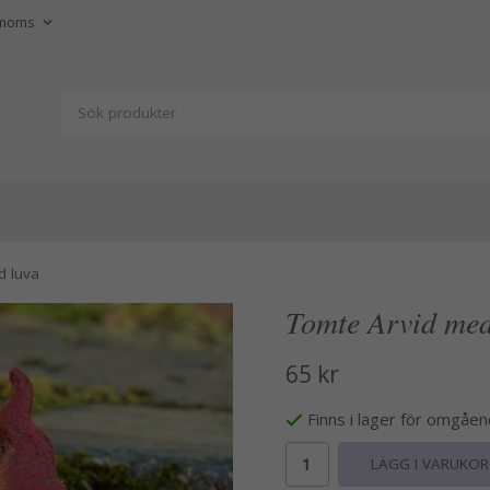
d luva
Tomte Arvid med
65 kr
Finns i lager för omgåe
LÄGG I VARUKO