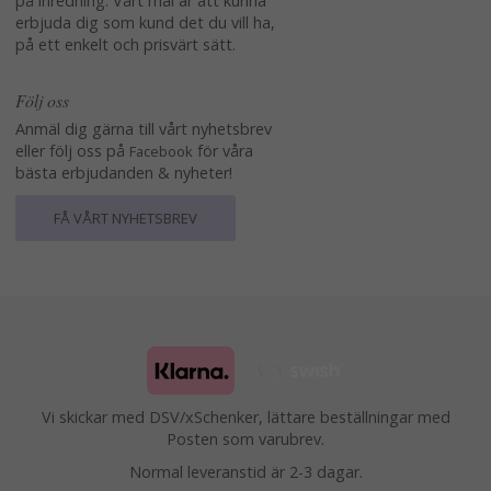
på inredning. Vårt mål är att kunna
erbjuda dig som kund det du vill ha,
på ett enkelt och prisvärt sätt.
Följ oss
Anmäl dig gärna till vårt nyhetsbrev
eller följ oss på
för våra
Facebook
bästa erbjudanden & nyheter!
FÅ VÅRT NYHETSBREV
Vi skickar med DSV/xSchenker, lättare beställningar med
Posten som varubrev.
Normal leveranstid är 2-3 dagar.