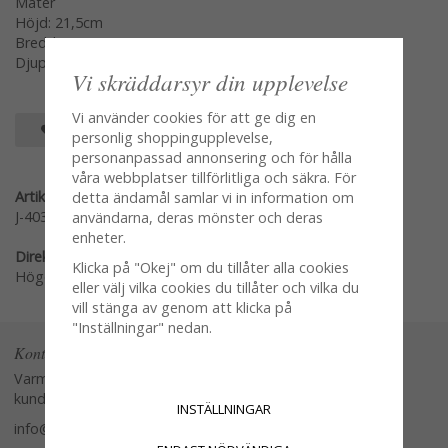
Mäter
Höjd: 21,5cm
Bredd: 17cm
Djup: 8cm
Vi skräddarsyr din upplevelse
Vi använder cookies för att ge dig en
SPARA SOM FAVORIT
personlig shoppingupplevelse,
personanpassad annonsering och för hålla
våra webbplatser tillförlitliga och säkra. För
Artikelnummer:
detta ändamål samlar vi in information om
J-4030
användarna, deras mönster och deras
enheter.
Direktlänk:
Klicka på "Okej" om du tillåter alla cookies
Högerklicka och kopiera adressen
eller välj vilka cookies du tillåter och vilka du
vill stänga av genom att klicka på
"Inställningar" nedan.
Kontakta oss
Varmt välkommen att kontakta vår
kundtjänst.
INSTÄLLNINGAR
info@glasverandan.se