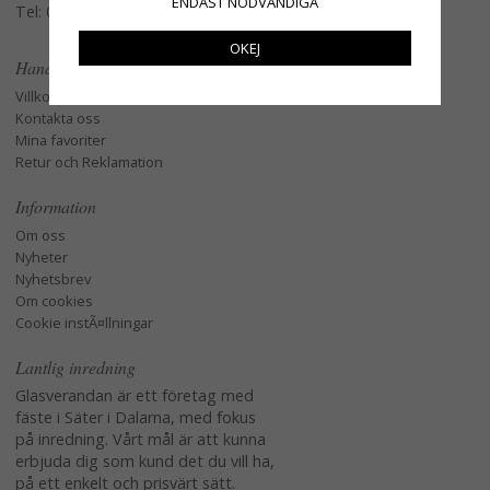
ENDAST NÖDVÄNDIGA
Tel: 079-3495968
OKEJ
Handla
Villkor
Kontakta oss
Mina favoriter
Retur och Reklamation
Information
Om oss
Nyheter
Nyhetsbrev
Om cookies
Cookie instÃ¤llningar
Lantlig inredning
Glasverandan är ett företag med
fäste i Säter i Dalarna, med fokus
på inredning. Vårt mål är att kunna
erbjuda dig som kund det du vill ha,
på ett enkelt och prisvärt sätt.