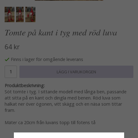
Tomte på kant i tyg med röd luva
64 kr
Finns i lager för omgående leverans
LÄGG I VARUKORGEN
Produktbeskrivning:
Söt tomte i tyg. I sittande modell med långa ben, passande
att sitta på en kant och dingla med benen. Röd luva som
halkat ner över ögonen, vitt skägg och en näsa som tittar
fram.
Mäter ca 20cm från luvans topp till fotens tå