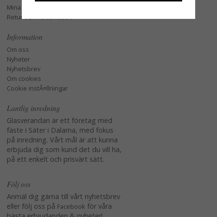
Mina favoriter
Retur och Reklamation
Information
Om oss
Nyheter
Nyhetsbrev
Om cookies
Cookie instÃ¤llningar
Lantlig inredning
Glasverandan är ett företag med
fäste i Säter i Dalarna, med fokus
på inredning. Vårt mål är att kunna
erbjuda dig som kund det du vill ha,
på ett enkelt och prisvärt sätt.
Följ oss
Anmäl dig gärna till vårt nyhetsbrev
eller följ oss på
för våra
Facebook
bästa erbjudanden & nyheter!