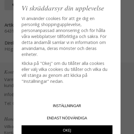
SPARA SOM FAVORIT
Vi skräddarsyr din upplevelse
Vi använder cookies för att ge dig en
personlig shoppingupplevelse,
Artikelnummer:
personanpassad annonsering och för hålla
6431
våra webbplatser tillförlitliga och säkra. För
detta ändamål samlar vi in information om
Direktlänk:
användarna, deras mönster och deras
Högerklicka och kopiera adressen
enheter.
Klicka på "Okej" om du tillåter alla cookies
eller välj vilka cookies du tillåter och vilka du
Kontakta oss
vill stänga av genom att klicka på
Varmt välkommen att kontakta vår
"Inställningar" nedan.
kundtjänst.
info@glasverandan.se
Tel: 079-3495968
INSTÄLLNINGAR
ENDAST NÖDVÄNDIGA
Handla
Villkor
OKEJ
Kontakta oss