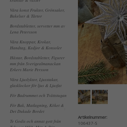
kransar & växter
Våra konst Frukter, Grönsaker,
Bakelser & Tårtor
Bordstabletter, servetter mm av
Lena Petersson
Våra Knoppar, Krokar,
Handtag, Kedjor & Konsoler
Hästar, Bordstabletter, Figurer
mm från Sverigealmanackan
Erkers Marie Persson
Våra Ljuslyktor, Ljusstakar,
glasklockor för ljus & Ljusfat
För Badrummet och Tvättstugan
För Bak, Matlagning, Köket &
Det Dukade Bordet
Artikelnummer:
Te Godis och annat gott från
106437-S