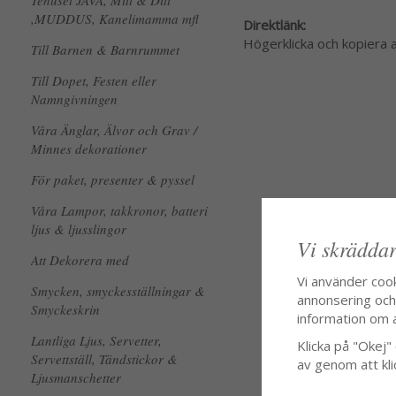
Tehuset JAVA, Mitt & Ditt
,MUDDUS, Kanelimamma mfl
Direktlänk:
Högerklicka och kopiera
Till Barnen & Barnrummet
Till Dopet, Festen eller
Namngivningen
Våra Änglar, Älvor och Grav /
Minnes dekorationer
För paket, presenter & pyssel
Våra Lampor, takkronor, batteri
ljus & ljusslingor
Vi skräddar
Att Dekorera med
Vi använder coo
Smycken, smyckesställningar &
annonsering och f
Smyckeskrin
information om 
Lantliga Ljus, Servetter,
Klicka på "Okej" o
Servettställ, Tändstickor &
av genom att kli
Ljusmanschetter