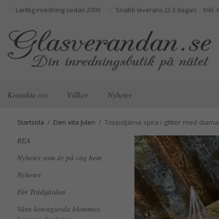
Lantlig inredning sedan 2009
Snabb leverans (2-3 dagar)
Kontakta oss
Villkor
Nyheter
Startsida
/
Den vita Julen
/
Toppstjärna spira i glitter med diaman
REA
Nyheter som är på väg hem
Nyheter
För Trädgården
Våra konstgjorda blommor,