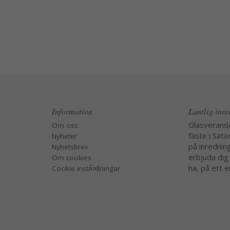
Information
Lantlig inr
Glasverand
Om oss
fäste i Säte
Nyheter
på inredning
Nyhetsbrev
erbjuda dig
Om cookies
ha, på ett e
Cookie instÃ¤llningar