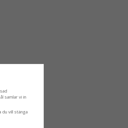
ssad
l samlar vi in
a du vill stänga