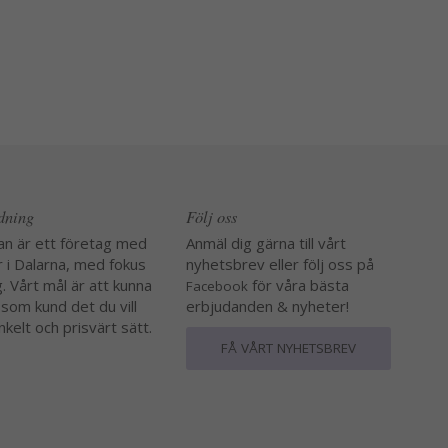
edning
Följ oss
an är ett företag med
Anmäl dig gärna till vårt
r i Dalarna, med fokus
nyhetsbrev eller följ oss på
. Vårt mål är att kunna
för våra bästa
Facebook
 som kund det du vill
erbjudanden & nyheter!
nkelt och prisvärt sätt.
FÅ VÅRT NYHETSBREV