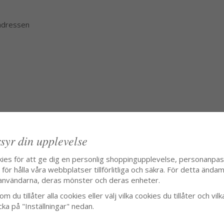
 adressen
syr din upplevelse
kies för att ge dig en personlig shoppingupplevelse, personanpa
ör hålla våra webbplatser tillförlitliga och säkra. För detta ändamå
användarna, deras mönster och deras enheter.
m du tillåter alla cookies eller välj vilka cookies du tillåter och vilk
cka på "Inställningar" nedan.