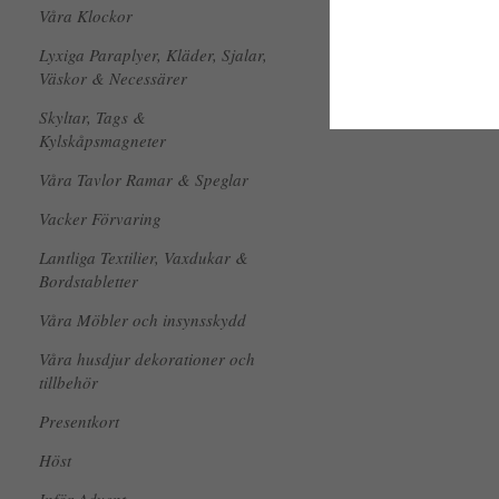
Våra Klockor
Lyxiga Paraplyer, Kläder, Sjalar,
Väskor & Necessärer
Skyltar, Tags &
Kylskåpsmagneter
Våra Tavlor Ramar & Speglar
Vacker Förvaring
Lantliga Textilier, Vaxdukar &
Bordstabletter
Våra Möbler och insynsskydd
Våra husdjur dekorationer och
tillbehör
Presentkort
Höst