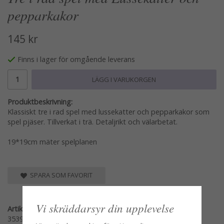
pepparkakor
145 kr
Finns i lager för omgående leverans
LÄGG I VARUKORGEN
Produktbeskrivning:
Klassiskt tre i rad spel med lussekatter och pepparkakor som
spel pjäser. Tillverkat i trä. Detaljrikt och välarbetat.
19*19cm mäter spelplanen
SPARA SOM FAVORIT
Vi skräddarsyr din upplevelse
Artikelnummer:
3539