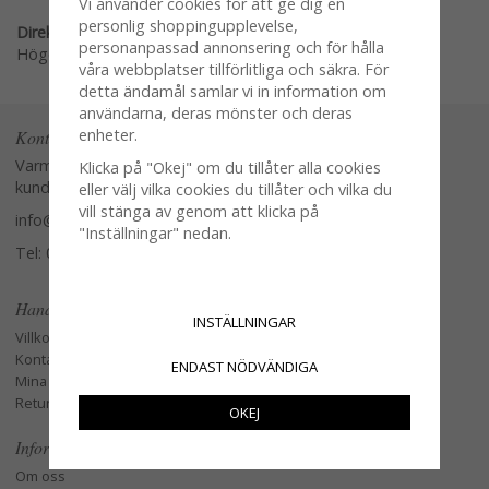
Vi använder cookies för att ge dig en
personlig shoppingupplevelse,
Direktlänk:
personanpassad annonsering och för hålla
Högerklicka och kopiera adressen
våra webbplatser tillförlitliga och säkra. För
detta ändamål samlar vi in information om
användarna, deras mönster och deras
enheter.
Kontakta oss
Varmt välkommen att kontakta vår
Klicka på "Okej" om du tillåter alla cookies
kundtjänst.
eller välj vilka cookies du tillåter och vilka du
vill stänga av genom att klicka på
info@glasverandan.se
"Inställningar" nedan.
Tel: 079-3495968
Handla
INSTÄLLNINGAR
Villkor
Kontakta oss
ENDAST NÖDVÄNDIGA
Mina favoriter
Retur och Reklamation
OKEJ
Information
Om oss