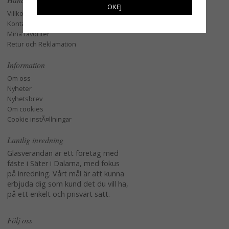
OKEJ
Villkor
Kontakta oss
Mina favoriter
Retur och Reklamation
Information
Om oss
Nyheter
Nyhetsbrev
Om cookies
Cookie instÃ¤llningar
Lantlig inredning
Glasverandan är ett företag med
fäste i Säter i Dalarna, med fokus
på inredning. Vårt mål är att kunna
erbjuda dig som kund det du vill ha,
på ett enkelt och prisvärt sätt.
Följ oss