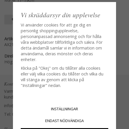
Mäter 17*19cm
Vi skräddarsyr din upplevelse
SPARA SOM FAVORIT
Vi använder cookies för att ge dig en
personlig shoppingupplevelse,
personanpassad annonsering och för hålla
Artikelnummer:
våra webbplatser tillförlitliga och säkra. För
AX21-30111B
detta ändamål samlar vi in information om
användarna, deras mönster och deras
Direktlänk:
enheter.
Högerklicka och kopiera adressen
Klicka på "Okej" om du tillåter alla cookies
eller välj vilka cookies du tillåter och vilka du
vill stänga av genom att klicka på
Kontakta oss
"Inställningar" nedan.
Varmt välkommen att kontakta vår
kundtjänst.
info@glasverandan.se
INSTÄLLNINGAR
Tel: 079-3495968
ENDAST NÖDVÄNDIGA
Handla