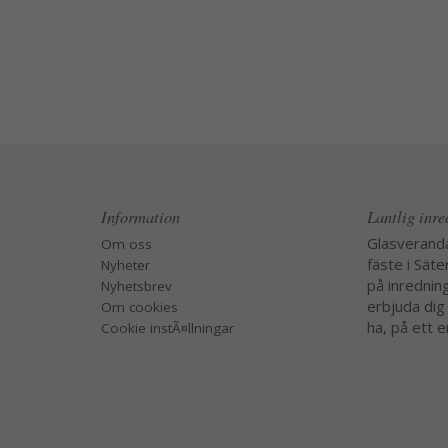
Information
Lantlig inr
Glasverand
Om oss
fäste i Säte
Nyheter
på inredning
Nyhetsbrev
erbjuda dig
Om cookies
ha, på ett e
Cookie instÃ¤llningar