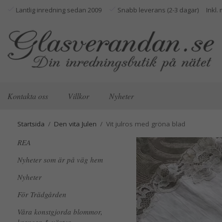
Lantlig inredning sedan 2009
Snabb leverans (2-3 dagar)
Kontakta oss
Villkor
Nyheter
Startsida
/
Den vita Julen
/
Vit julros med gröna blad
REA
Nyheter som är på väg hem
Nyheter
För Trädgården
Våra konstgjorda blommor,