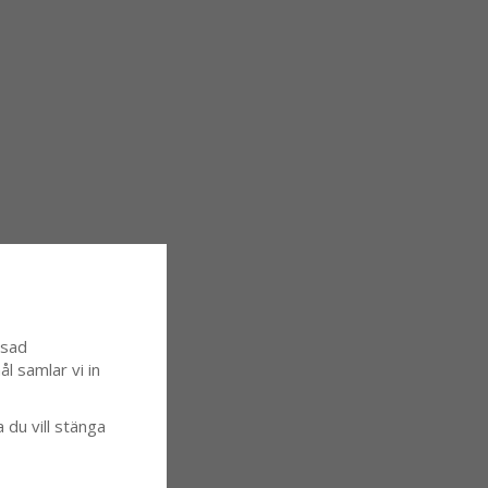
ssad
l samlar vi in
a du vill stänga