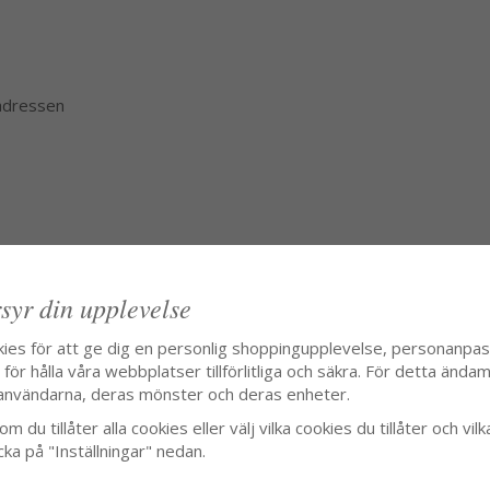
 adressen
syr din upplevelse
kies för att ge dig en personlig shoppingupplevelse, personanpa
ör hålla våra webbplatser tillförlitliga och säkra. För detta ändamå
användarna, deras mönster och deras enheter.
m du tillåter alla cookies eller välj vilka cookies du tillåter och vilk
cka på "Inställningar" nedan.