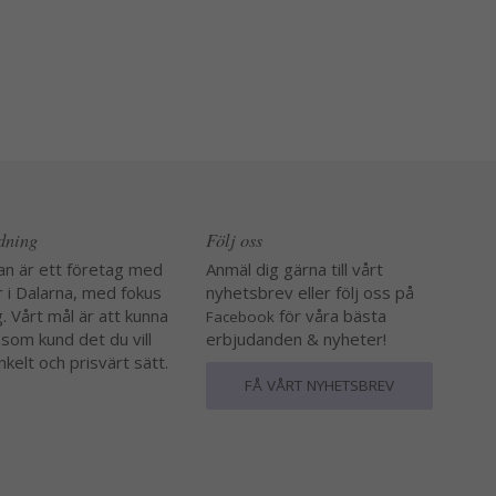
edning
Följ oss
an är ett företag med
Anmäl dig gärna till vårt
r i Dalarna, med fokus
nyhetsbrev eller följ oss på
. Vårt mål är att kunna
för våra bästa
Facebook
 som kund det du vill
erbjudanden & nyheter!
nkelt och prisvärt sätt.
FÅ VÅRT NYHETSBREV