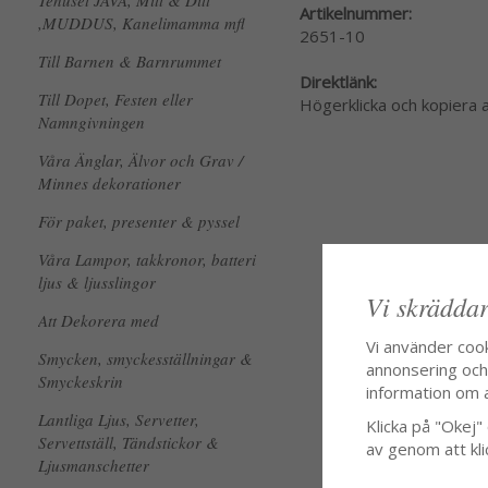
Tehuset JAVA, Mitt & Ditt
Artikelnummer:
,MUDDUS, Kanelimamma mfl
2651-10
Till Barnen & Barnrummet
Direktlänk:
Till Dopet, Festen eller
Högerklicka och kopiera
Namngivningen
Våra Änglar, Älvor och Grav /
Minnes dekorationer
För paket, presenter & pyssel
Våra Lampor, takkronor, batteri
ljus & ljusslingor
Vi skräddar
Att Dekorera med
Vi använder coo
Smycken, smyckesställningar &
annonsering och f
Smyckeskrin
information om 
Lantliga Ljus, Servetter,
Klicka på "Okej" o
Servettställ, Tändstickor &
av genom att kli
Ljusmanschetter