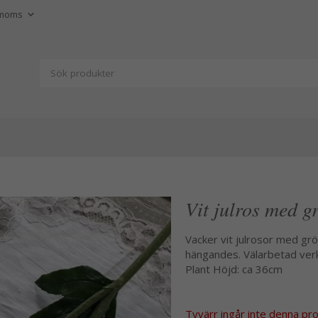
Vit julros med g
Vacker vit julrosor med grön
hängandes. Välarbetad ver
Plant Höjd: ca 36cm
Tyvärr ingår inte denna produ