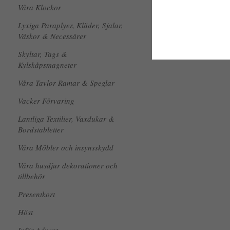
Våra Klockor
Lyxiga Paraplyer, Kläder, Sjalar,
Väskor & Necessärer
Skyltar, Tags &
Kylskåpsmagneter
Våra Tavlor Ramar & Speglar
Vacker Förvaring
Lantliga Textilier, Vaxdukar &
Bordstabletter
Våra Möbler och insynsskydd
Våra husdjur dekorationer och
tillbehör
Presentkort
Höst