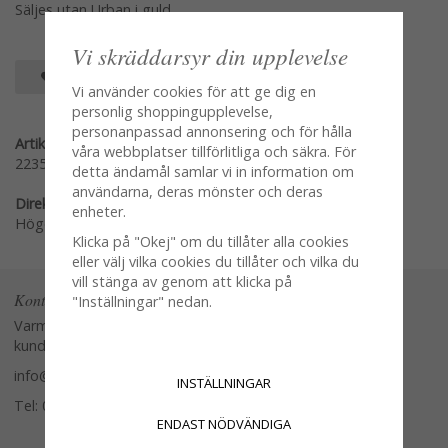
Säljes utan Urban i guld
Vi skräddarsyr din upplevelse
SPARA SOM FAVORIT
Vi använder cookies för att ge dig en
personlig shoppingupplevelse,
personanpassad annonsering och för hålla
Artikelnummer:
våra webbplatser tillförlitliga och säkra. För
2235
detta ändamål samlar vi in information om
användarna, deras mönster och deras
Direktlänk:
enheter.
Högerklicka och kopiera adressen
Klicka på "Okej" om du tillåter alla cookies
eller välj vilka cookies du tillåter och vilka du
vill stänga av genom att klicka på
Kontakta oss
"Inställningar" nedan.
Varmt välkommen att kontakta vår
kundtjänst.
info@glasverandan.se
INSTÄLLNINGAR
Tel: 079-3495968
ENDAST NÖDVÄNDIGA