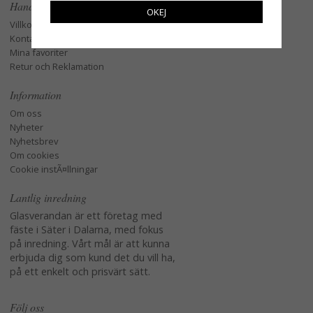
Handla
OKEJ
Villkor
Kontakta oss
Mina favoriter
Retur och Reklamation
Information
Om oss
Nyheter
Nyhetsbrev
Om cookies
Cookie instÃ¤llningar
Lantlig inredning
Glasverandan är ett företag med
fäste i Säter i Dalarna, med fokus
på inredning. Vårt mål är att kunna
erbjuda dig som kund det du vill ha,
på ett enkelt och prisvärt sätt.
Följ oss