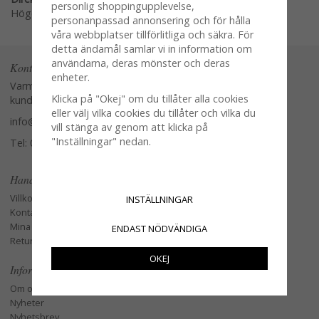
personlig shoppingupplevelse,
Högerklicka och kopiera adressen
personanpassad annonsering och för hålla
våra webbplatser tillförlitliga och säkra. För
detta ändamål samlar vi in information om
användarna, deras mönster och deras
Kontakta oss
enheter.
Varmt välkommen att kontakta vår
Klicka på "Okej" om du tillåter alla cookies
kundtjänst.
eller välj vilka cookies du tillåter och vilka du
info@glasverandan.se
vill stänga av genom att klicka på
"Inställningar" nedan.
Tel: 079-3495968
Handla
Villkor
INSTÄLLNINGAR
Kontakta oss
Mina favoriter
ENDAST NÖDVÄNDIGA
Retur och Reklamation
OKEJ
Information
Om oss
Nyheter
Nyhetsbrev