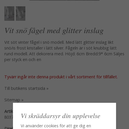
Vit snö fågel med glitter inslag
Vit söt vinter fågel i snö modell. Med lätt glitter inslag likt
snö/is frost kristaller i lätt silver. Fågeln är i söt knubbig lätt
rund modell. Att dekorera med. Höjd: 6cm Bredd:9* 6cm Säljes
per styck en och en
Tyvärr ingår inte denna produkt i vårt sortiment för tillfället.
Till butikens startsida »
Sitemap »
Artikelnummer:
Vi skräddarsyr din upplevelse
80372
Vi använder cookies för att ge dig en
Direktlänk: