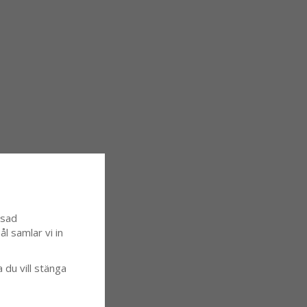
ssad
l samlar vi in
a du vill stänga