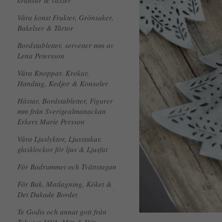
kransar & växter
Våra konst Frukter, Grönsaker,
Bakelser & Tårtor
Bordstabletter, servetter mm av
Lena Petersson
Våra Knoppar, Krokar,
Handtag, Kedjor & Konsoler
Hästar, Bordstabletter, Figurer
mm från Sverigealmanackan
Erkers Marie Persson
Våra Ljuslyktor, Ljusstakar,
glasklockor för ljus & Ljusfat
För Badrummet och Tvättstugan
För Bak, Matlagning, Köket &
Det Dukade Bordet
Te Godis och annat gott från