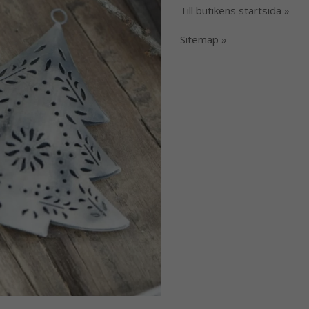
Till butikens startsida »
Sitemap »