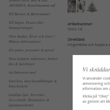
Tehuset JAVA, Mitt & Ditt
,MUDDUS, Kanelimamma mfl
Till Barnen & Barnrummet
Till Dopet, Festen eller
Artikelnummer:
Namngivningen
5505-18
Våra Änglar, Älvor och Grav /
Direktlänk:
Minnes dekorationer
Högerklicka och kopiera
För paket, presenter & pyssel
Våra Lampor, takkronor, batteri
ljus & ljusslingor
Vi skräddar
Att Dekorera med
Vi använder coo
Smycken, smyckesställningar &
annonsering och f
Smyckeskrin
information om 
Lantliga Ljus, Servetter,
Klicka på "Okej" o
Servettställ, Tändstickor &
av genom att kli
Ljusmanschetter