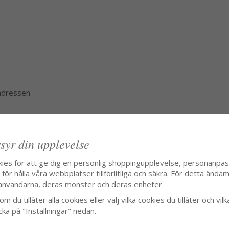
 adressen
syr din upplevelse
kies för att ge dig en personlig shoppingupplevelse, personanpa
ör hålla våra webbplatser tillförlitliga och säkra. För detta ändamå
användarna, deras mönster och deras enheter.
m du tillåter alla cookies eller välj vilka cookies du tillåter och vilk
cka på "Inställningar" nedan.