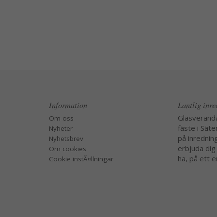
Information
Lantlig inr
Glasverand
Om oss
fäste i Säte
Nyheter
på inredning
Nyhetsbrev
erbjuda dig
Om cookies
ha, på ett e
Cookie instÃ¤llningar