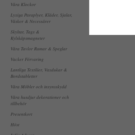
Våra Klockor
Lyxiga Paraplyer, Kläder, Sjalar,
Väskor & Necessärer
Skyltar, Tags &
Kylskåpsmagneter
Våra Tavlor Ramar & Speglar
Vacker Förvaring
Lantliga Textilier, Vaxdukar &
Bordstabletter
Våra Möbler och insynsskydd
Våra husdjur dekorationer och
tillbehör
Presentkort
Höst