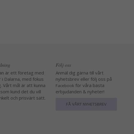
edning
Följ oss
an är ett företag med
Anmäl dig gärna till vårt
r i Dalarna, med fokus
nyhetsbrev eller följ oss på
. Vårt mål är att kunna
för våra bästa
Facebook
 som kund det du vill
erbjudanden & nyheter!
nkelt och prisvärt sätt.
FÅ VÅRT NYHETSBREV