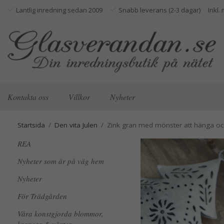
Lantlig inredning sedan 2009
Snabb leverans (2-3 dagar)
Kontakta oss
Villkor
Nyheter
Startsida
/
Den vita Julen
/
Zink gran med mönster att hänga o
REA
Nyheter som är på väg hem
Nyheter
För Trädgården
Våra konstgjorda blommor,