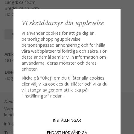
Längd: ca 18cm
Bredd: ca 12,5cm
Höjd: ca 5cm
Vi skräddarsyr din upplevelse
Vi använder cookies för att ge dig en
SPARA SOM FAVORIT
personlig shoppingupplevelse,
personanpassad annonsering och för hålla
våra webbplatser tillförlitliga och säkra. För
Artikelnummer:
detta ändamål samlar vi in information om
18145AB
användarna, deras mönster och deras
enheter.
Direktlänk:
Klicka på "Okej" om du tillåter alla cookies
Högerklicka och kopiera adressen
eller välj vilka cookies du tillåter och vilka du
vill stänga av genom att klicka på
"Inställningar" nedan.
Kontakta oss
Varmt välkommen att kontakta vår
kundtjänst.
INSTÄLLNINGAR
info@glasverandan.se
ENDAST NÖDVÄNDIGA
Tel: 079-3495968