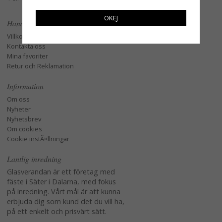
OKEJ
Handla
Villkor
Kontakta oss
Mina favoriter
Retur och Reklamation
Information
Om oss
Nyheter
Nyhetsbrev
Om cookies
Cookie instÃ¤llningar
Lantlig inredning
Glasverandan är ett företag med
fäste i Säter i Dalarna, med fokus
på inredning. Vårt mål är att kunna
erbjuda dig som kund det du vill ha,
på ett enkelt och prisvärt sätt.