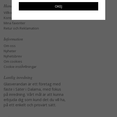
Handla
OKEJ
Villkor
Kontakta oss
Mina favoriter
Retur och Reklamation
Information
Om oss
Nyheter
Nyhetsbrev
Om cookies
Cookie instÃ¤llningar
Lantlig inredning
Glasverandan är ett företag med
fäste i Säter i Dalarna, med fokus
på inredning. Vårt mål är att kunna
erbjuda dig som kund det du vill ha,
på ett enkelt och prisvärt sätt.