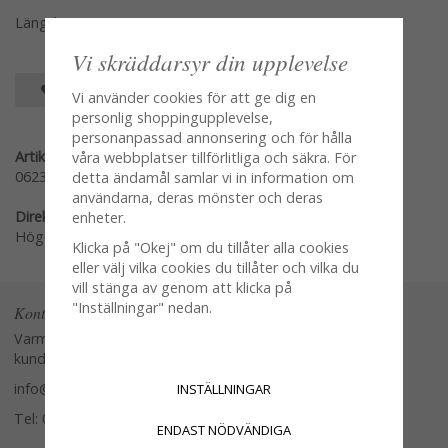
Längd: 23,5cm
Vi skräddarsyr din upplevelse
SPARA SOM FAVORIT
Vi använder cookies för att ge dig en
personlig shoppingupplevelse,
personanpassad annonsering och för hålla
Artikelnummer:
våra webbplatser tillförlitliga och säkra. För
062390
detta ändamål samlar vi in information om
användarna, deras mönster och deras
Direktlänk:
enheter.
Högerklicka och kopiera adressen
Klicka på "Okej" om du tillåter alla cookies
eller välj vilka cookies du tillåter och vilka du
vill stänga av genom att klicka på
"Inställningar" nedan.
Kontakta oss
Varmt välkommen att kontakta vår
kundtjänst.
info@glasverandan.se
INSTÄLLNINGAR
Tel: 079-3495968
ENDAST NÖDVÄNDIGA