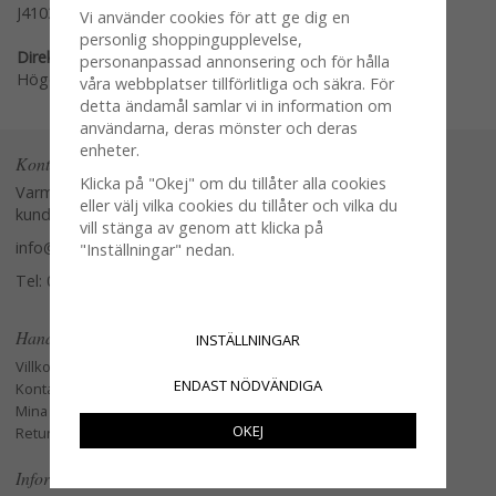
J410374CF
Vi använder cookies för att ge dig en
personlig shoppingupplevelse,
Direktlänk:
personanpassad annonsering och för hålla
Högerklicka och kopiera adressen
våra webbplatser tillförlitliga och säkra. För
detta ändamål samlar vi in information om
användarna, deras mönster och deras
enheter.
Kontakta oss
Klicka på "Okej" om du tillåter alla cookies
Varmt välkommen att kontakta vår
eller välj vilka cookies du tillåter och vilka du
kundtjänst.
vill stänga av genom att klicka på
info@glasverandan.se
"Inställningar" nedan.
Tel: 079-3495968
Handla
INSTÄLLNINGAR
Villkor
ENDAST NÖDVÄNDIGA
Kontakta oss
Mina favoriter
OKEJ
Retur och Reklamation
Information