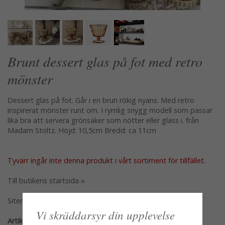
Brunt dessert glas på fot med retro
mönster
Dessert glas på fot. Går i en brun rökig nyans. Med retro
inspirerat mönster runt om. I rymlig snygg modell som passar
lika bra att servera grönsaker som nötter eller glass i. från
Madam Stoltz. Höjd: 10,5cm Bredd: ca 11cm
Tyvärr ingår inte denna produkt i vårt sortiment för tillfället.
Till butikens startsida »
Sitemap »
Vi skräddarsyr din upplevelse
Artikelnummer: